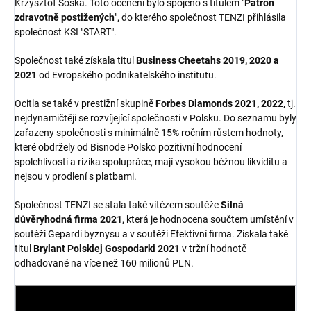
Krzysztof Soska. Toto ocenění bylo spojeno s titulem "
Patron
zdravotně postižených
", do kterého společnost TENZI přihlásila
společnost KSI "START".
Společnost také získala titul
Business Cheetahs 2019, 2020 a
2021
od Evropského podnikatelského institutu.
Ocitla se také v prestižní skupině
Forbes Diamonds 2021, 2022,
tj.
nejdynamičtěji se rozvíjející společnosti v Polsku. Do seznamu byly
zařazeny společnosti s minimálně 15% ročním růstem hodnoty,
které obdržely od Bisnode Polsko pozitivní hodnocení
spolehlivosti a rizika spolupráce, mají vysokou běžnou likviditu a
nejsou v prodlení s platbami.
Společnost TENZI se stala také vítězem soutěže
Silná
důvěryhodná firma 2021
, která je hodnocena součtem umístění v
soutěži Gepardi byznysu a v soutěži Efektivní firma. Získala také
titul
Brylant Polskiej Gospodarki 2021
v tržní hodnotě
odhadované na více než 160 milionů PLN.