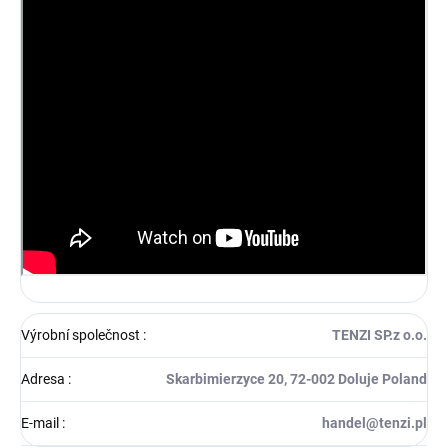
Výrobní společnost
:
TENZI SP.z o.o.
Adresa
:
Skarbimierzyce 20, 72-002 Doluje Poland
E-mail
:
handel@tenzi.pl