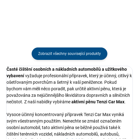
čisticích přípravků při detailingu,
stopy ani šmouhy. Stejná
v garáži i na zahradě. Odolná
struktura na obou stranách
konstrukce, nastavitelná tryska...
zaručuje efektivní práci, zatímco...
Zobrazit všechny související produkty
Časté čištění osobních a nákladních automobilů a užitkového
vybavení
vyžaduje profesionální přípravek, který je účinný, citlivý k
ošetřovaným povrchům a šetrný k vaší peněžence. Pokud
bychom vám měli něco poradit, pak určitě aktivní pěnu, která je
považována za nejúčinnějšího likvidátora dopravních a silničních
nečistot. Z naší nabídky vybíráme
aktivní pěnu Tenzi Car Max
.
Vysoce účinný koncentrovaný přípravek Tenzi Car Max vyniká
svým všestranným použitím. Nenechte se zmást označením
osobní automobil, tato aktivní pěna se běžně používá také k
čištění terénních vozidel, nákladních automobilů, autobusů,