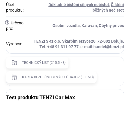
Účel
Důkladné čištění silných nečistot
,
Čištění
produktu
:
běžných nečistot
?
Určeno
Osobní vozidla, Karavan, Obytný přívěs
pro
:
TENZI SP.z o.o. Skarbimierzyce20, 72-002 Doluje,
Výrobca
:
Tel. +48 91 311 97 77, e-mail:handel@tenzi.pl
TECHNICKÝ LIST (215.5 kB)
KARTA BEZPEČNOSTNÝCH ÚDAJOV (1.1 MB)
Test produktu TENZI Car Max