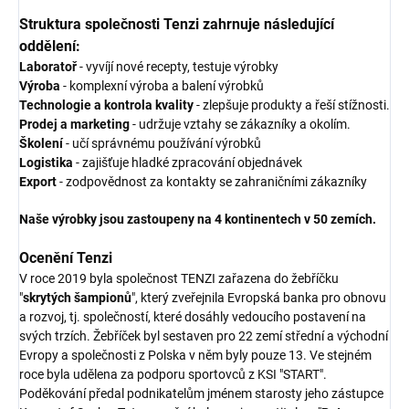
Struktura společnosti Tenzi zahrnuje následující
oddělení:
Laboratoř
- vyvíjí nové recepty, testuje výrobky
Výroba
- komplexní výroba a balení výrobků
Technologie a kontrola kvality
- zlepšuje produkty a řeší stížnosti.
Prodej a marketing
- udržuje vztahy se zákazníky a okolím.
Školení
- učí správnému používání výrobků
Logistika
- zajišťuje hladké zpracování objednávek
Export
- zodpovědnost za kontakty se zahraničními zákazníky
Naše výrobky jsou zastoupeny na 4 kontinentech v 50 zemích.
Ocenění Tenzi
V roce 2019 byla společnost TENZI zařazena do žebříčku
"
skrytých šampionů
", který zveřejnila Evropská banka pro obnovu
a rozvoj, tj. společností, které dosáhly vedoucího postavení na
svých trzích. Žebříček byl sestaven pro 22 zemí střední a východní
Evropy a společnosti z Polska v něm byly pouze 13. Ve stejném
roce byla udělena za podporu sportovců z KSI "START".
Poděkování předal podnikatelům jménem starosty jeho zástupce