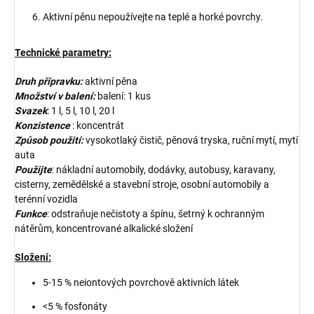
Aktivní pěnu nepoužívejte na teplé a horké povrchy.
Technické parametry:
Druh přípravku:
aktivní pěna
Množství v balení:
balení: 1 kus
Svazek
: 1 l, 5 l, 10 l, 20 l
Konzistence
: koncentrát
Způsob použití:
vysokotlaký čistič, pěnová tryska, ruční mytí, mytí
auta
Použijte
: nákladní automobily, dodávky, autobusy, karavany,
cisterny, zemědělské a stavební stroje, osobní automobily a
terénní vozidla
Funkce
: odstraňuje nečistoty a špínu, šetrný k ochranným
nátěrům, koncentrované alkalické složení
Složení:
5-15 % neiontových povrchově aktivních látek
<5 % fosfonáty