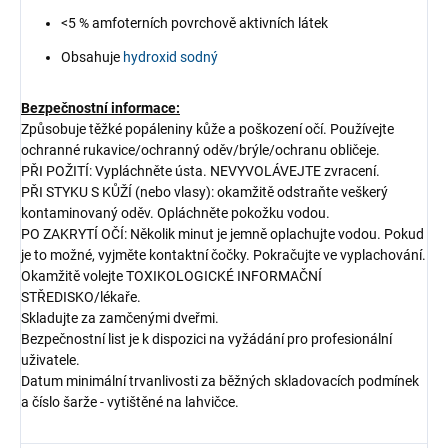
<5 % amfoterních povrchově aktivních látek
Obsahuje
hydroxid sodný
Bezpečnostní informace:
Způsobuje těžké popáleniny kůže a poškození očí. Používejte
ochranné rukavice/ochranný oděv/brýle/ochranu obličeje.
PŘI POŽITÍ: Vypláchněte ústa. NEVYVOLÁVEJTE zvracení.
PŘI STYKU S KŮŽÍ (nebo vlasy): okamžitě odstraňte veškerý
kontaminovaný oděv. Opláchněte pokožku vodou.
PO ZAKRYTÍ OČÍ: Několik minut je jemně oplachujte vodou. Pokud
je to možné, vyjměte kontaktní čočky. Pokračujte ve vyplachování.
Okamžitě volejte TOXIKOLOGICKÉ INFORMAČNÍ
STŘEDISKO/lékaře.
Skladujte za zamčenými dveřmi.
Bezpečnostní list je k dispozici na vyžádání pro profesionální
uživatele.
Datum minimální trvanlivosti za běžných skladovacích podmínek
a číslo šarže - vytištěné na lahvičce.