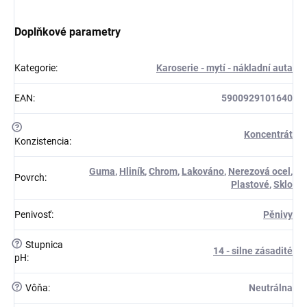
Doplňkové parametry
Kategorie
:
Karoserie - mytí - nákladní auta
EAN
:
5900929101640
?
Koncentrát
Konzistencia
:
Guma
,
Hliník
,
Chrom
,
Lakováno
,
Nerezová ocel
,
Povrch
:
Plastové
,
Sklo
Penivosť
:
Pěnivy
?
Stupnica
14 - silne zásadité
pH
:
?
Vôňa
:
Neutrálna