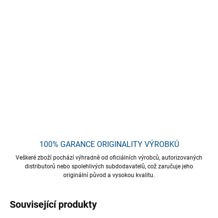
Vysoce účinná
alkalická
aktivní pěna se širokým spektrem
použití. Díky svým vlastnostem a možnosti použití roztoků
různých koncentrací se doporučuje pro každodenní čištění
motorových vozidel, osobních automobilů, terénních vozidel,
autobusů atd. Vhodný pro všechny typy myček jako předmytí.
Bezpečné pro chromové prvky, těsnění a stěrače.
DETAILNÍ INFORMACE
ZEPTAT SE
HLÍDAT
Uložit
100% GARANCE ORIGINALITY VÝROBKŮ
Veškeré zboží pochází výhradně od oficiálních výrobců, autorizovaných
distributorů nebo spolehlivých subdodavatelů, což zaručuje jeho
originální původ a vysokou kvalitu.
Související produkty