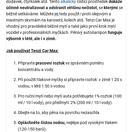
dodávek, čtyřkolek atd. Tento
alkalický
čisticí prostředek
dokáže
účinně neutralizovat a odstranit většinu nečistot,
se
kterými
se
běžně setkáváme. Můžete jej tedy použít i proti olejovým a
mastným skvrnám na karoserii, kolech atd. Tenzi Car Max je
vhodný pro pravidelné běžné mytí a také jako první krok mytí
vozidel v profesionálních myčkách. Pěnivý autošampon
funguje
výborně v létě, ale i v zimě.
Jak používat Tenzi Car Max:
Připravte
pracovní roztok
ve správném poměru
koncentrátu a vody.
Při použití tlakové myčky si připravte roztok: v zimě 1:20 s
vodou, v létě 1:50 s vodou.
Pro ruční mytí nebo mytí auta potřebujete 1% roztok (100
ml / 10 l vody), pro předmytí: 2% (200 ml / 10 l vody).
Dbejte na to, aby pěna na povrchu nezaschla.
Opláchněte čistou vodou,
nejlépe pod vysokým tlakem
(120-150 barů).