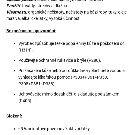
Použití:
fasády, střechy a dlažba
Vlastnosti:
organické nečistoty, nečistoty na bázi ropy, tuky, oleje,
maziva, alkalické látky, vysoká účinnost
Bezpečnostní upozornění:
Výrobek způsobuje těžké popáleniny kůže a poškození očí
(H314).
Používejte ochranné rukavice a brýle (P280).
Při zasažení kůže nebo očí důkladně vypláchněte vodou a
vyhledejte lékařskou pomoc (P303+P361+P353,
P305+P351+P338).
Uchovávejte mimo dosah dětí a skladujte pod zámkem
(P405).
Složení:
<5 % neiontové povrchově aktivní látky