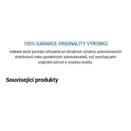
DETAILNÍ INFORMACE
ZEPTAT SE
HLÍDAT
Uložit
100% GARANCE ORIGINALITY VÝROBKŮ
Veškeré zboží pochází výhradně od oficiálních výrobců, autorizovaných
distributorů nebo spolehlivých subdodavatelů, což zaručuje jeho
originální původ a vysokou kvalitu.
Související produkty
TIP