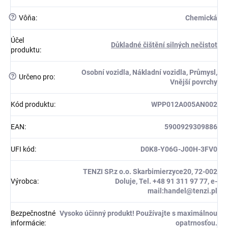
?
Vôňa
:
Chemická
Účel
Důkladné čištění silných nečistot
produktu
:
Osobní vozidla, Nákladní vozidla, Průmysl,
?
Určeno pro
:
Vnější povrchy
Kód produktu
:
WPP012A005AN002
EAN
:
5900929309886
UFI kód
:
D0K8-Y06G-J00H-3FV0
TENZI SP.z o.o. Skarbimierzyce20, 72-002
Výrobca
:
Doluje, Tel. +48 91 311 97 77, e-
mail:handel@tenzi.pl
Bezpečnostné
Vysoko účinný produkt! Používajte s maximálnou
informácie
:
opatrnosťou.