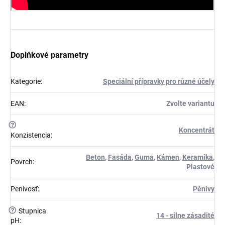
Doplňkové parametry
Kategorie
:
Speciální přípravky pro různé účely
EAN
:
Zvolte variantu
?
Koncentrát
Konzistencia
:
Beton
,
Fasáda
,
Guma
,
Kámen
,
Keramika
,
Povrch
:
Plastové
Penivosť
:
Pěnivy
?
Stupnica
14 - silne zásadité
pH
: