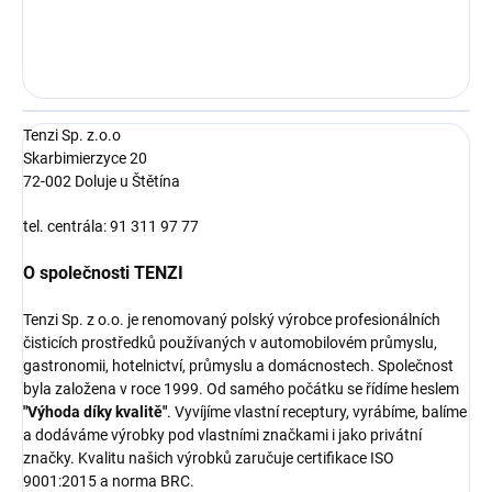
Tenzi Sp. z.o.o
Skarbimierzyce 20
72-002 Doluje u Štětína
tel. centrála: 91 311 97 77
O společnosti TENZI
Tenzi Sp. z o.o. je renomovaný polský výrobce profesionálních
čisticích prostředků používaných v automobilovém průmyslu,
gastronomii, hotelnictví, průmyslu a domácnostech. Společnost
byla založena v roce 1999. Od samého počátku se řídíme heslem
"Výhoda díky kvalitě"
. Vyvíjíme vlastní receptury, vyrábíme, balíme
a dodáváme výrobky pod vlastními značkami i jako privátní
značky. Kvalitu našich výrobků zaručuje certifikace ISO
9001:2015 a norma BRC.