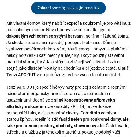
Zobrazit všechny související produkty
Mít vlastní domov, který nabízí bezpečí a soukromí, je pro většinu z
nás splněným snem. Nová budova se od začátku pyšní
dokonalým vzhledem se sytými barvami
, není na ní žádná špína.
Je škoda, že se na něm později podepsal zub času. Dům je
vystaven povětrnostním vlivům, kouři, smogu, hmyzu a ptákům a
někdy ho zvenku kazí mechy a lišejníky. I když použitý stavební
materiál stárne, fasáda a střecha ztrácejí svůj původní vzhled,
stejně jako dlažební kostky na chodníku a příjezdové cestě.
Čistič
Tenzi APC OUT
vám pomůže zbavit se všech těchto nečistot.
Tenzi APC OUT je speciálně vyvinutý pro boj s dehtem a ropnými
nečistotami, organickými nečistotami a povětrnostními
usazeninami. Jedná se o
silný koncentrovaný přípravek s
alkalickým složením
. Je zásaditý - PH 14, takže dokáže
rozpouštět tuky, oleje a mastné skvrny. Poradí si s čerstvou i
starou špínou. Ideální čistič fasád
nejen pro soukromé domy, ale
také pro firemní prostory, obchody, showroomy atd.
Čistí fasádu,
střechu a dlažbu z jakéhokoli materiálu, pokud je odolný vůči