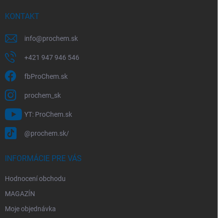
t
í
KONTAKT
info
@
prochem.sk
+421 947 946 546
fbProChem.sk
prochem_sk
YT: ProChem.sk
@prochem.sk/
INFORMÁCIE PRE VÁS
Hodnocení obchodu
MAGAZÍN
Moje objednávka