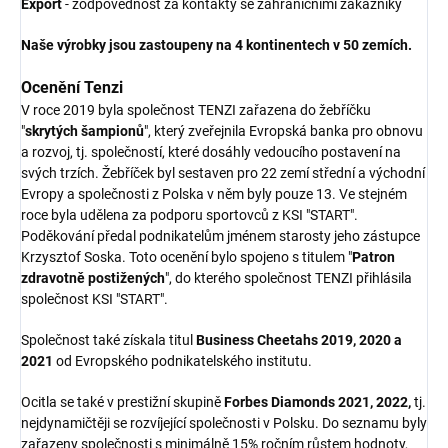
Export
- zodpovědnost za kontakty se zahraničními zákazníky
Naše výrobky jsou zastoupeny na 4 kontinentech v 50 zemích.
Ocenění Tenzi
V roce 2019 byla společnost TENZI zařazena do žebříčku
"
skrytých šampionů
", který zveřejnila Evropská banka pro obnovu
a rozvoj, tj. společností, které dosáhly vedoucího postavení na
svých trzích. Žebříček byl sestaven pro 22 zemí střední a východní
Evropy a společnosti z Polska v něm byly pouze 13. Ve stejném
roce byla udělena za podporu sportovců z KSI "START".
Poděkování předal podnikatelům jménem starosty jeho zástupce
Krzysztof Soska. Toto ocenění bylo spojeno s titulem "
Patron
zdravotně postižených
", do kterého společnost TENZI přihlásila
společnost KSI "START".
Společnost také získala titul
Business Cheetahs 2019, 2020 a
2021
od Evropského podnikatelského institutu.
Ocitla se také v prestižní skupině
Forbes Diamonds 2021, 2022,
tj.
nejdynamičtěji se rozvíjející společnosti v Polsku. Do seznamu byly
zařazeny společnosti s minimálně 15% ročním růstem hodnoty,