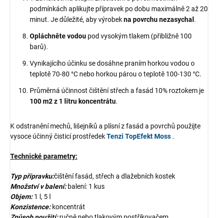
podmínkách aplikujte přípravek po dobu maximálně 2 až 20
minut. Je důležité, aby výrobek
na povrchu nezasychal
.
Opláchněte vodou
pod vysokým tlakem (přibližně 100
barů).
Vynikajícího účinku se dosáhne praním horkou vodou o
teplotě 70-80 °C nebo horkou párou o teplotě 100-130 °C.
Průměrná účinnost čištění střech a fasád 10% roztokem je
100 m2 z 1 litru koncentrátu
.
K odstranění mechů, lišejníků a plísní z fasád a povrchů použijte
vysoce účinný čisticí prostředek
Tenzi TopEfekt Moss
.
Technické parametry:
Typ přípravku:
čištění fasád, střech a dlažebních kostek
Množství v balení:
balení: 1 kus
Objem:
1 l, 5 l
Konzistence:
koncentrát
Způsob použití:
ručně nebo tlakovým postřikovačem