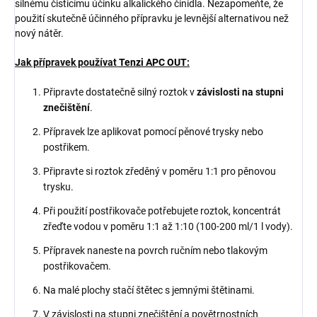
silnému čisticímu účinku alkalického činidla. Nezapomeňte, že
použití skutečně účinného přípravku je levnější alternativou než
nový nátěr.
Jak přípravek používat
Tenzi APC OUT
:
Připravte dostatečně silný roztok v
závislosti na stupni
znečištění
.
Přípravek lze aplikovat pomocí pěnové trysky nebo
postřikem.
Připravte si roztok zředěný v poměru 1:1 pro pěnovou
trysku.
Při použití postřikovače potřebujete roztok, koncentrát
zřeďte vodou v poměru 1:1 až 1:10 (100-200 ml/1 l vody).
Přípravek naneste na povrch ručním nebo tlakovým
postřikovačem.
Na malé plochy stačí štětec s jemnými štětinami.
V závislosti na stupni znečištění a povětrnostních