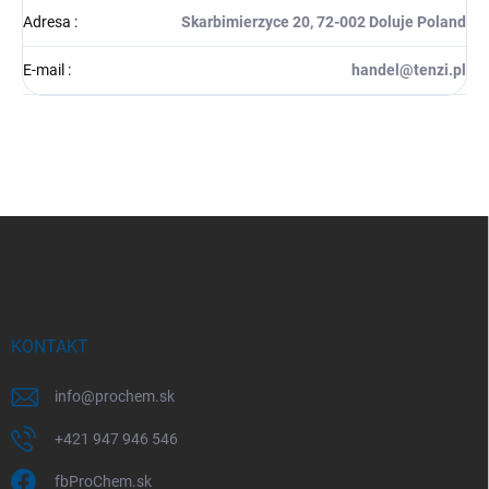
Adresa
:
Skarbimierzyce 20, 72-002 Doluje Poland
E-mail
:
handel@tenzi.pl
Z
á
p
a
t
í
KONTAKT
info
@
prochem.sk
+421 947 946 546
fbProChem.sk