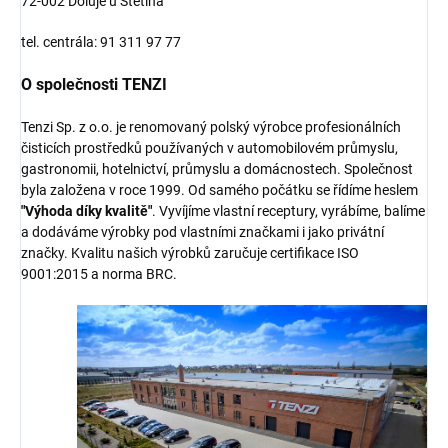
72-002 Doluje u Štětína
tel. centrála: 91 311 97 77
O společnosti TENZI
Tenzi Sp. z o.o. je renomovaný polský výrobce profesionálních
čisticích prostředků používaných v automobilovém průmyslu,
gastronomii, hotelnictví, průmyslu a domácnostech. Společnost
byla založena v roce 1999. Od samého počátku se řídíme heslem
"Výhoda díky kvalitě"
. Vyvíjíme vlastní receptury, vyrábíme, balíme
a dodáváme výrobky pod vlastními značkami i jako privátní
značky. Kvalitu našich výrobků zaručuje certifikace ISO
9001:2015 a norma BRC.