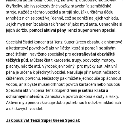
Nákladní automobily, dodávky, karavany, autobusy, motocykly,
čtyřkolky, ale i vysokozdvižné vozíky, stavební a zemědělské
stroje. Každé z těchto vozidel a strojů slouží k určitému účelu.
Mnohé z nich se používají denně, což se odráží na jejich vzhledu.
Jejich mytí není zdaleka tak "snadné" jako mytí auta. Usnadněte si
jejich údržbu
pomocí aktivní pěny Tenzi Super Green Special.
Speciální čisticí koncentrát Tenzi Super Green obsahuje aniontové
a kationtové povrchově aktivní látky, které si poradí i se silným
znečištěním. Navrženo speciálně pro
odstraňování obzvláště
těžkých půd
. Můžete čistit karoserie, trupy, podvozky, motory,
plachty, nádrže atd. Výrobek je vhodný i pro myčky aut. Aktivní
pěna je určena k předmytí vozidel. Narušuje přilnavost nečistot k
čištěnému povrchu. Nečistoty pak můžete jednoduše opláchnout
vodou, aniž byste museli drhnout povrch kartáčem nebo houbou.
Speciální aktivní pěna Tenzi Super Green je
šetrná k laku a
ochranným nátěrům
. Zanechává povrch dokonale čistý a lesklý.
Aktivní mytí pěnou zkracuje dobu potřebnou k údržbě nákladních
a užitkových vozidel.
Jak používat Tenzi Super Green Special: