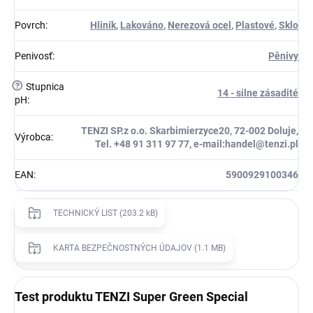
Povrch
:
Hliník
,
Lakováno
,
Nerezová ocel
,
Plastové
,
Sklo
Penivosť
:
Pěnivy
?
Stupnica
14 - silne zásadité
pH
:
TENZI SP.z o.o. Skarbimierzyce20, 72-002 Doluje,
Výrobca
:
Tel. +48 91 311 97 77, e-mail:handel@tenzi.pl
EAN
:
5900929100346
TECHNICKÝ LIST (203.2 kB)
KARTA BEZPEČNOSTNÝCH ÚDAJOV (1.1 MB)
Test produktu TENZI Super Green Special