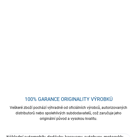
−
+
Přidat do košíku
Alkalický
prostředek se širokou škálou použití. Doporučuje se
pro mytí nákladních vozidel, terénních vozidel, autobusů,
speciálních vozidel, stavebních a zemědělských strojů. Je
vhodný také k mytí lakovaného povrchu a motorového prostoru.
Nepoužívejte výrobek na vyhřívaných plochách a na přímém
slunečním světle.
DETAILNÍ INFORMACE
ZEPTAT SE
HLÍDAT
Uložit
100% GARANCE ORIGINALITY VÝROBKŮ
Veškeré zboží pochází výhradně od oficiálních výrobců, autorizovaných
distributorů nebo spolehlivých subdodavatelů, což zaručuje jeho
originální původ a vysokou kvalitu.