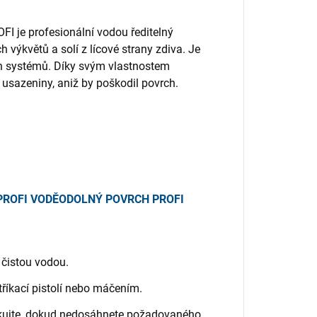
e profesionální vodou ředitelný
 výkvětů a solí z lícové strany zdiva. Je
ch systémů. Díky svým vlastnostem
 usazeniny, aniž by poškodil povrch.
PROFI VODĚODOLNÝ POVRCH PROFI
čistou vodou.
říkací pistolí nebo máčením.
akujte, dokud nedosáhnete požadovaného