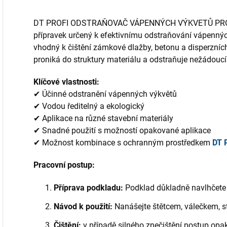
DT PROFI ODSTRAŇOVAČ VÁPENNÝCH VÝKVETŮ PROFI j
přípravek určený k efektivnímu odstraňování vápenných
vhodný k čištění zámkové dlažby, betonu a disperzní
proniká do struktury materiálu a odstraňuje nežádoucí
Klíčové vlastnosti:
✔ Účinné odstranění vápenných výkvětů
✔ Vodou ředitelný a ekologický
✔ Aplikace na různé stavební materiály
✔ Snadné použití s možností opakované aplikace
✔ Možnost kombinace s ochranným prostředkem
DT 
Pracovní postup:
Příprava podkladu:
Podklad důkladně navlhčete 
Návod k použití:
Nanášejte štětcem, válečkem, st
Čištění:
v případě silného znečištění postup op