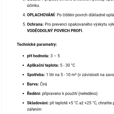
účinku.
OPLACHOVÁNÍ
: Po čištění povrch důkladně opl
Ochrana:
Pro prevenci opakovaného výskytu vý
VODĚODOLNÝ POVRCH PROFI
.
Technické parametry:
pH hodnota:
3 – 5
Aplikační teplota:
5 - 30 °C
Spotřeba:
1 litr na 5 - 10 m² (v závislosti na sav
Barva:
Čirá
Ředění:
připraveno k použití (neředěno)
Skladování:
při teplotě +5 °C až +25 °C, chraň
zářením