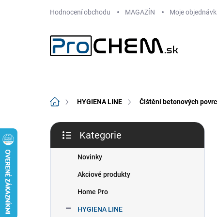
Přejít
Hodnocení obchodu
MAGAZÍN
Moje objednávk
na
obsah
Domů
HYGIENA LINE
Čištění betonových povr
P
Kategorie
o
Přeskočit
s
kategorie
t
Novinky
r
Akciové produkty
a
n
Home Pro
n
HYGIENA LINE
í