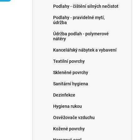
p
Podlahy - čištění silných nečistot
a
n
Podlahy - pravidelné mytí,
údržba
e
l
Údržba podlah - polymerové
nátěry
Kancelářský nábytek a vybavení
Textilní povrchy
Skleněné povrchy
Sanitární hygiena
Dezinfekce
Hygiena rukou
Osvěžovače vzduchu
Kožené povrchy