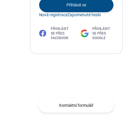
Přihlásit se
Nová registrace
Zapomenuté heslo
PŘIHLÁSIT
PŘIHLÁSIT
SE PŘES
SE PŘES
FACEBOOK
GOOGLE
Máte otázku?
Obraťte se na nás.
Kontaktní formulář