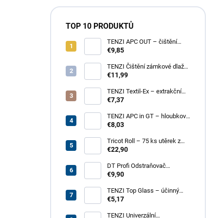
TOP 10 PRODUKTŮ
TENZI APC OUT – čištění
fasád a střech
€9,85
TENZI Čištění zámkové dlažby
1 – pro silné znečištění
€11,99
dlažebních kostek
TENZI Textil-Ex – extrakční
tepování koberců a
€7,37
čalouněného nábytku
TENZI APC in GT – hloubkové
čištění povrchů, plastů, kůže,
€8,03
textilií
Tricot Roll – 75 ks utěrek z
mikrovlákna v roli
€22,90
DT Profi Odstraňovač
vápenných výkvětů - účinné
€9,90
čištění betonových povrchů
TENZI Top Glass – účinný
přípravek na čištění skel a
€5,17
zrcadel
TENZI Univerzální