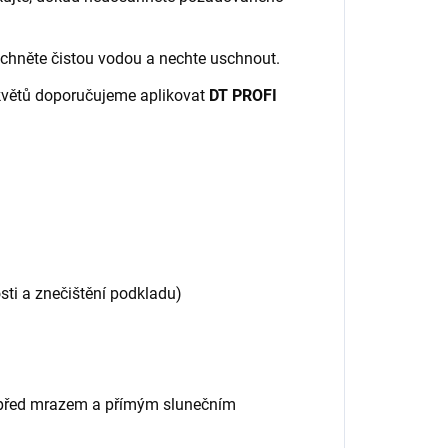
áchněte čistou vodou a nechte uschnout.
květů doporučujeme aplikovat
DT PROFI
osti a znečištění podkladu)
te před mrazem a přímým slunečním