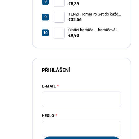
odmašťovač GT – revoluční
€5,39
odmašťovač pro vaši
domácnost, garáž i zahradu
TENZI HomePro Set do každé
domácnosti
€32,56
Čistící kartáče – kartáčové
nástavce do vrtačky, 4 dílná
€9,90
sada
PŘIHLÁŠENÍ
E-MAIL
HESLO