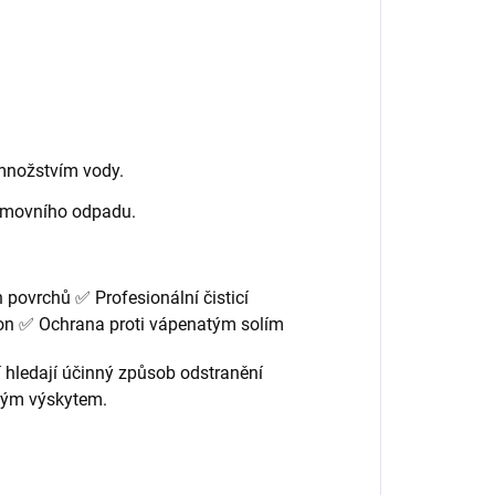
 množstvím vody.
domovního odpadu.
povrchů ✅ Profesionální čisticí
eton ✅ Ochrana proti vápenatým solím
í hledají účinný způsob odstranění
ným výskytem.