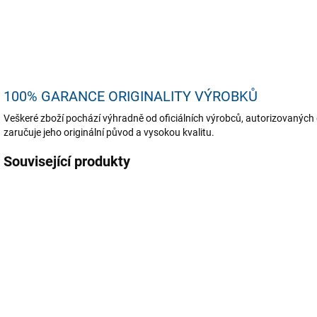
U
100% GARANCE ORIGINALITY VÝROBKŮ
Veškeré zboží pochází výhradně od oficiálních výrobců, autorizovaných 
zaručuje jeho originální původ a vysokou kvalitu.
Související produkty
TIP
TIP
TIP
OBJEDNÁNO
SKLADEM
TENZI Tlakový
IK MULTI 1.5
T