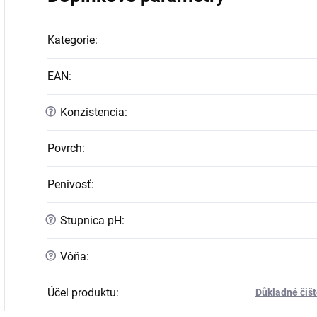
Kategorie
:
EAN
:
?
Konzistencia
:
Povrch
:
Penivosť
:
?
Stupnica pH
:
?
Vôňa
:
Účel produktu
:
Důkladné čišt