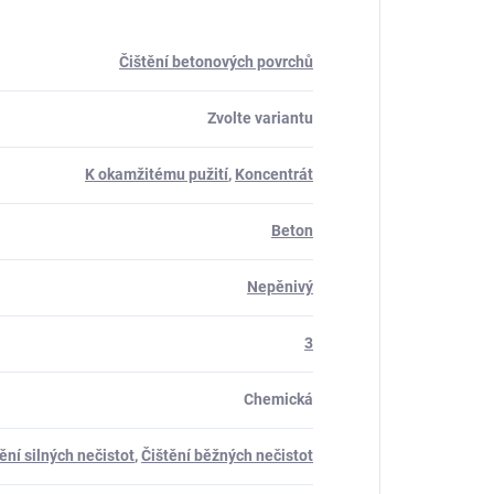
Čištění betonových povrchů
Zvolte variantu
K okamžitému pužití
,
Koncentrát
Beton
Nepěnivý
3
Chemická
ění silných nečistot
,
Čištění běžných nečistot