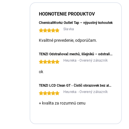
HODNOTENIE PRODUKTOV
ChemicalWorkz Outlet Tap – výpustný kohoutek
Slavka
Kvalitné prevedenie, odporúčam.
TENZI Odstraňovač mechů, lišejníků – odstraňuje mechy a lišejníky ze zámkové dlažby
Heureka - Overený zákazník
ok
TENZI LCD Clean GT - Čistič obrazovek bez alkoholu
Heureka - Overený zákazník
+ kvalita za rozumnú cenu