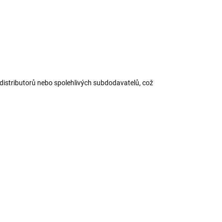
ZEPTAT SE
HLÍDAT
ložit
distributorů nebo spolehlivých subdodavatelů, což
TIP
SKLADEM
NA DOTAZ
ENZI Láhev s
TENZI