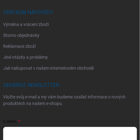
CENTRUM NÁPOVĚDY
Výměna a vrácení zboží
Storno objednávky
Reklamace zboží
Jiné otázky a problémy
Jak nakupovat v našem internetovém obchodě
ODEBÍRAT NEWSLETTER
Vložte svůj e-mail a my vám budeme zasílat informace o nových
produktech na našem e-shopu.
E-MAIL