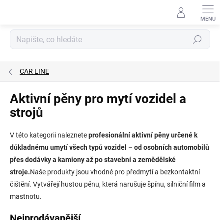
Přejít
na
obsah
Hledat
CAR LINE
Aktivní pěny pro mytí vozidel a
strojů
V této kategorii naleznete
profesionální aktivní pěny určené k
důkladnému umytí všech typů vozidel – od osobních automobilů
přes dodávky a kamiony až po stavební a zemědělské
stroje.
Naše produkty jsou vhodné pro předmytí a bezkontaktní
čištění. Vytvářejí hustou pěnu, která narušuje špínu, silniční film a
mastnotu.
Nejprodávanější