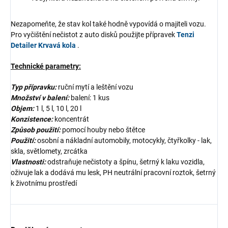
Nezapomeňte, že stav kol také hodně vypovídá o majiteli vozu.
Pro vyčištění nečistot z auto disků použijte přípravek
Tenzi
Detailer Krvavá kola
.
Technické parametry:
Typ přípravku:
ruční mytí a leštění vozu
Množství v balení:
balení: 1 kus
Objem:
1 l, 5 l, 10 l, 20 l
Konzistence:
koncentrát
Způsob použití:
pomocí houby nebo štětce
Použití:
osobní a nákladní automobily, motocykly, čtyřkolky - lak,
skla, světlomety, zrcátka
Vlastnosti:
odstraňuje nečistoty a špínu, šetrný k laku vozidla,
oživuje lak a dodává mu lesk, PH neutrální pracovní roztok, šetrný
k životnímu prostředí