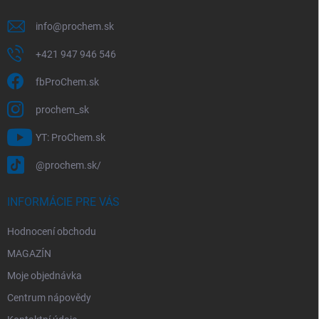
info
@
prochem.sk
+421 947 946 546
fbProChem.sk
prochem_sk
YT: ProChem.sk
@prochem.sk/
INFORMÁCIE PRE VÁS
Hodnocení obchodu
MAGAZÍN
Moje objednávka
Centrum nápovědy