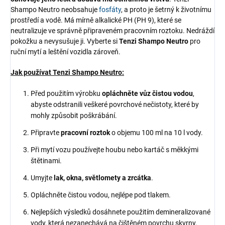
Shampo Neutro neobsahuje
fosfáty
, a proto je šetrný k životnímu
prostředí a vodě. Má mírně alkalické PH (PH 9), které se
neutralizuje ve správně připraveném pracovním roztoku. Nedráždí
pokožku a nevysušuje ji. Vyberte si
Tenzi Shampo Neutro
pro
ruční mytí a leštění vozidla zároveň.
Jak používat Tenzi Shampo Neutro:
Před použitím výrobku
opláchněte vůz čistou vodou
,
abyste odstranili veškeré povrchové nečistoty, které by
mohly způsobit poškrábání.
Připravte
pracovní roztok
o objemu 100 ml na 10 l vody.
Při mytí vozu používejte houbu nebo kartáč s měkkými
štětinami.
Umyjte
lak, okna, světlomety a zrcátka
.
Opláchněte čistou vodou, nejlépe pod tlakem.
Nejlepších výsledků dosáhnete použitím demineralizované
vody, která nezanechává na čištěném povrchu skvrny.