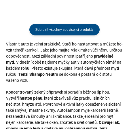
Zobrazit všechny související produkty
Vlastnit auto je velmi praktické. Stačí ho nastartovat a můžete ho
vzít téměř kamkoli. Jako jeho majitel však máte vůči němu určitou
odpovědnost. Mezi základní povinnosti patří jeho
pravidelné
mytí
. V dnešní době najdeme myčky aut v automyčkách téměř na
každém rohu. Přesto existuje skupina, která dává přednost mytí
rukou.
Tenzi Shampo Neutro
se dokonale postará o čistotu
vašeho vozu.
Koncentrovaný zelený přípravek si poradí s běžnou špínou.
Vytváří
hustou pěnu
, která zbaví váš vůz prachu, silničních
nečistot, hmyzu atd. Povrchově aktivní látky obsažené ve složení
také smývají mastné skvrny. Autošampon myje karoserii šetrně,
nezanechává šmouhy ani škrábance, takže je ideální pro mytí
nejen karoserie, ale také oken, zrcátek a světlometů.
Oživuje lak,
obnovuje jeho lesk a dodává mu ochrannou vrstvu
. Tenzi