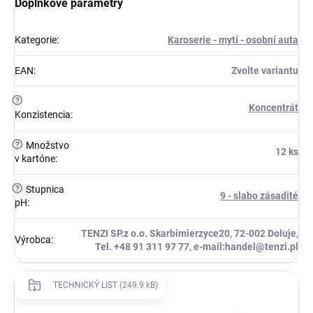
Doplňkové parametry
Kategorie
:
Karoserie - mytí - osobní auta
EAN
:
Zvolte variantu
?
Koncentrát
Konzistencia
:
?
Množstvo
12 ks
v kartóne
:
?
Stupnica
9 - slabo zásadité
pH
:
TENZI SP.z o.o. Skarbimierzyce20, 72-002 Doluje,
Výrobca
:
Tel. +48 91 311 97 77, e-mail:handel@tenzi.pl
TECHNICKÝ LIST (249.9 kB)