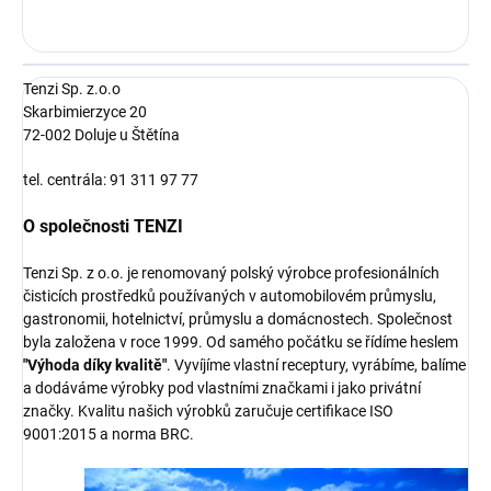
Tenzi Sp. z.o.o
Skarbimierzyce 20
72-002 Doluje u Štětína
tel. centrála: 91 311 97 77
O společnosti TENZI
Tenzi Sp. z o.o. je renomovaný polský výrobce profesionálních
čisticích prostředků používaných v automobilovém průmyslu,
gastronomii, hotelnictví, průmyslu a domácnostech. Společnost
byla založena v roce 1999. Od samého počátku se řídíme heslem
"Výhoda díky kvalitě"
. Vyvíjíme vlastní receptury, vyrábíme, balíme
a dodáváme výrobky pod vlastními značkami i jako privátní
značky. Kvalitu našich výrobků zaručuje certifikace ISO
9001:2015 a norma BRC.