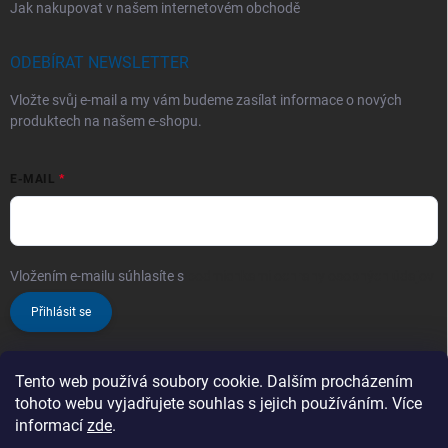
Jak nakupovat v našem internetovém obchodě
ODEBÍRAT NEWSLETTER
Vložte svůj e-mail a my vám budeme zasílat informace o nových
produktech na našem e-shopu.
E-MAIL
Vložením e-mailu súhlasíte s
podmienkami ochrany osobných údajov
Přihlásit se
Tento web používá soubory cookie. Dalším procházením
tohoto webu vyjadřujete souhlas s jejich používáním. Více
informací
zde
.