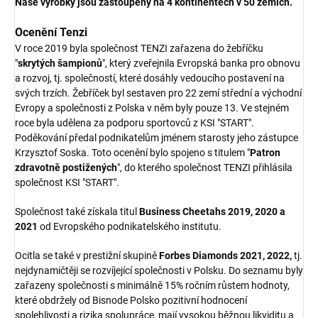
Naše výrobky jsou zastoupeny na 4 kontinentech v 50 zemích.
Ocenění Tenzi
V roce 2019 byla společnost TENZI zařazena do žebříčku
"
skrytých šampionů
", který zveřejnila Evropská banka pro obnovu
a rozvoj, tj. společností, které dosáhly vedoucího postavení na
svých trzích. Žebříček byl sestaven pro 22 zemí střední a východní
Evropy a společnosti z Polska v něm byly pouze 13. Ve stejném
roce byla udělena za podporu sportovců z KSI "START".
Poděkování předal podnikatelům jménem starosty jeho zástupce
Krzysztof Soska. Toto ocenění bylo spojeno s titulem "
Patron
zdravotně postižených
", do kterého společnost TENZI přihlásila
společnost KSI "START".
Společnost také získala titul
Business Cheetahs 2019, 2020 a
2021
od Evropského podnikatelského institutu.
Ocitla se také v prestižní skupině
Forbes Diamonds 2021, 2022,
tj.
nejdynamičtěji se rozvíjející společnosti v Polsku. Do seznamu byly
zařazeny společnosti s minimálně 15% ročním růstem hodnoty,
které obdržely od Bisnode Polsko pozitivní hodnocení
spolehlivosti a rizika spolupráce, mají vysokou běžnou likviditu a