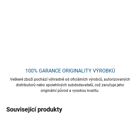
Koncentrovaný šampon pro ruční mytí a ošetření všech typů
karoserií. Vytváří velmi hustou pěnu. Neobsahuje
fosfáty
.
Mimořádně úsporný. Dodává umytému povrchu krásný lesk beze
šmouh. Kromě toho zpomaluje proces usazování nečistot.
DETAILNÍ INFORMACE
ZEPTAT SE
HLÍDAT
Uložit
100% GARANCE ORIGINALITY VÝROBKŮ
Veškeré zboží pochází výhradně od oficiálních výrobců, autorizovaných
distributorů nebo spolehlivých subdodavatelů, což zaručuje jeho
originální původ a vysokou kvalitu.
Související produkty
TIP