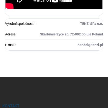
Výrobní společnost
:
TENZI SP.z o.o.
Adresa
:
Skarbimierzyce 20, 72-002 Doluje Poland
E-mail
:
handel@tenzi.pl
Z
á
p
a
t
í
KONTAKT