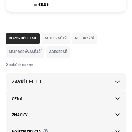
€8,69
od
Ř
a
DOPORUČUJEME
NEJLEVNĚJŠÍ
NEJDRAŽŠÍ
z
e
NEJPRODÁVANĚJŠÍ
ABECEDNĚ
n
í
2
položek celkem
p
r
ZAVŘÍT FILTR
o
d
u
CENA
k
t
ů
ZNAČKY
?
KONZISTENCIA