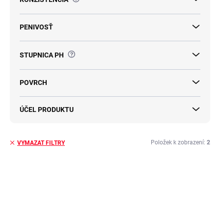
PENIVOSŤ
?
STUPNICA PH
POVRCH
ÚČEL PRODUKTU
Položek k zobrazení:
2
VYMAZAT FILTRY
V
ý
TIP
TIP
p
i
s
p