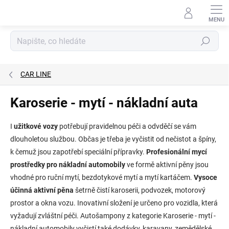
Přejít
na
obsah
Hledat
CAR LINE
Karoserie - mytí - nákladní auta
I
užitkové vozy
potřebují pravidelnou péči a odvděčí se vám
dlouholetou službou. Občas je třeba je vyčistit od nečistot a špíny,
k čemuž jsou zapotřebí speciální přípravky.
Profesionální mycí
prostředky pro nákladní automobily
ve formě aktivní pěny jsou
vhodné pro ruční mytí, bezdotykové mytí a mytí kartáčem.
Vysoce
účinná aktivní pěna
šetrně čistí karoserii, podvozek, motorový
prostor a okna vozu. Inovativní složení je určeno pro vozidla, která
vyžadují zvláštní péči. Autošampony z kategorie Karoserie - mytí -
nákladní automobily vyčistí také dodávky, karavany, zemědělské