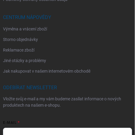
CENTRUM NÁPOVĚDY
Výměna a vrácení zboží
Storno objednávky
Reklamace zboží
Jiné otázky a problémy
Jak nakupovat v našem internetovém obchodě
ODEBÍRAT NEWSLETTER
Vložte svůj e-mail a my vám budeme zasílat informace o nových
produktech na našem e-shopu.
E-MAIL