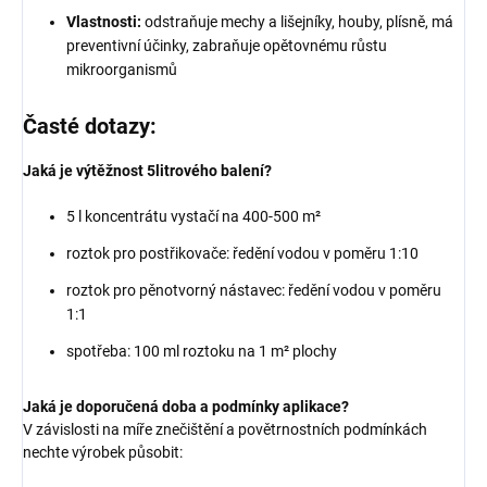
Vlastnosti:
odstraňuje mechy a lišejníky, houby, plísně, má
preventivní účinky, zabraňuje opětovnému růstu
mikroorganismů
Časté dotazy:
Jaká je výtěžnost 5litrového balení?
5 l koncentrátu vystačí na 400-500 m²
roztok pro postřikovače: ředění vodou v poměru 1:10
roztok pro pěnotvorný nástavec: ředění vodou v poměru
1:1
spotřeba: 100 ml roztoku na 1 m² plochy
Jaká je doporučená doba a podmínky aplikace?
V závislosti na míře znečištění a povětrnostních podmínkách
nechte výrobek působit: