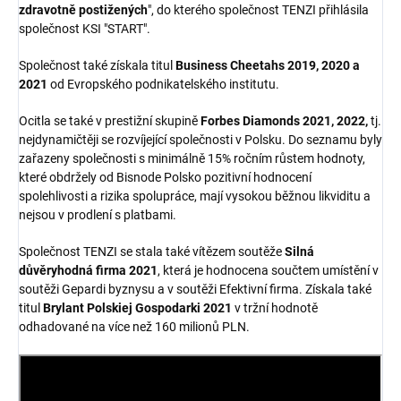
zdravotně postižených
", do kterého společnost TENZI přihlásila
společnost KSI "START".
Společnost také získala titul
Business Cheetahs 2019, 2020 a
2021
od Evropského podnikatelského institutu.
Ocitla se také v prestižní skupině
Forbes Diamonds 2021, 2022,
tj.
nejdynamičtěji se rozvíjející společnosti v Polsku. Do seznamu byly
zařazeny společnosti s minimálně 15% ročním růstem hodnoty,
které obdržely od Bisnode Polsko pozitivní hodnocení
spolehlivosti a rizika spolupráce, mají vysokou běžnou likviditu a
nejsou v prodlení s platbami.
Společnost TENZI se stala také vítězem soutěže
Silná
důvěryhodná firma 2021
, která je hodnocena součtem umístění v
soutěži Gepardi byznysu a v soutěži Efektivní firma. Získala také
titul
Brylant Polskiej Gospodarki 2021
v tržní hodnotě
odhadované na více než 160 milionů PLN.