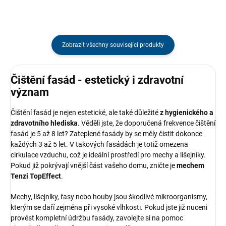
Zobrazit všechny související produkty
Čištění fasád - estetický i zdravotní
význam
Čištění fasád je nejen estetické, ale také důležité
z hygienického a
zdravotního hlediska
. Věděli jste, že doporučená frekvence čištění
fasád je 5 až 8 let? Zateplené fasády by se měly čistit dokonce
každých 3 až 5 let. V takových fasádách je totiž omezena
cirkulace vzduchu, což je ideální prostředí pro mechy a lišejníky.
Pokud již pokrývají vnější část vašeho domu, zničte je
mechem
Tenzi TopEffect
.
Mechy, lišejníky, řasy nebo houby jsou škodlivé mikroorganismy,
kterým se daří zejména při vysoké vlhkosti. Pokud jste již nuceni
provést kompletní údržbu fasády, zavolejte si na pomoc