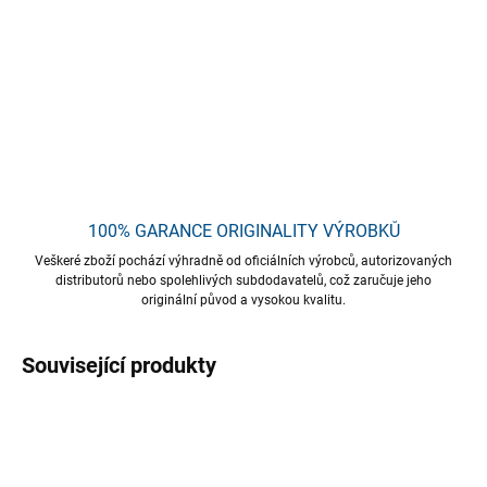
Přípravek nejen odstraňuje nežádoucí mikroorganismy, ale také
chrání povrch tím, že vytváří prostředí, které zabraňuje
opětovnému výskytu mechů, řas a hub.
DETAILNÍ INFORMACE
ZEPTAT SE
HLÍDAT
Uložit
100% GARANCE ORIGINALITY VÝROBKŮ
Veškeré zboží pochází výhradně od oficiálních výrobců, autorizovaných
distributorů nebo spolehlivých subdodavatelů, což zaručuje jeho
originální původ a vysokou kvalitu.
Související produkty
TIP