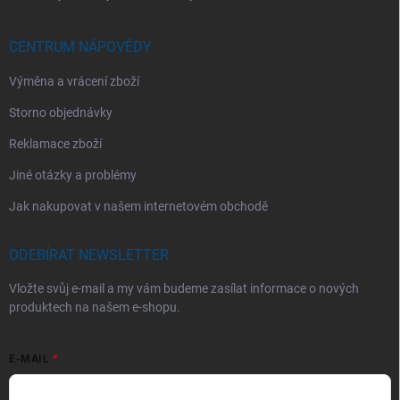
CENTRUM NÁPOVĚDY
Výměna a vrácení zboží
Storno objednávky
Reklamace zboží
Jiné otázky a problémy
Jak nakupovat v našem internetovém obchodě
ODEBÍRAT NEWSLETTER
Vložte svůj e-mail a my vám budeme zasílat informace o nových
produktech na našem e-shopu.
E-MAIL