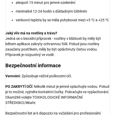
alespoň 15 minut pro jemné ozelenění
minimálně 12-24 hodin s důkladným čištěním
venkovní teplota by se měla pohybovat mezi +5 °C a +25 °C
Jaký vliv má na rostliny a trávu?
Jedná se o biocidní přípravek - rostliny v blízkosti by měly být
během aplikace zakryty ochrannou fólií. Pokud jsou rostliny
zasaženy postřikem, měly by být opláchnuty čistou vodou.
Přípravek je rozpustný ve vodě.
Bezpečnostní informace
Varování
: Způsobuje vážné poškození očí.
PO ZAKRYTÍ OČÍ
: Několik minut je jemně oplachujte vodou. Pokud
je to možné, vyjměte kontaktní čočky. Pokračujte ve vyplachování.
Okamžitě volejte TOXIKOLOGICKÉ INFORMAČNÍ
STŘEDISKO/lékaře.
Bezpečnostní list je k dispozici na vyžádání pro profesionální