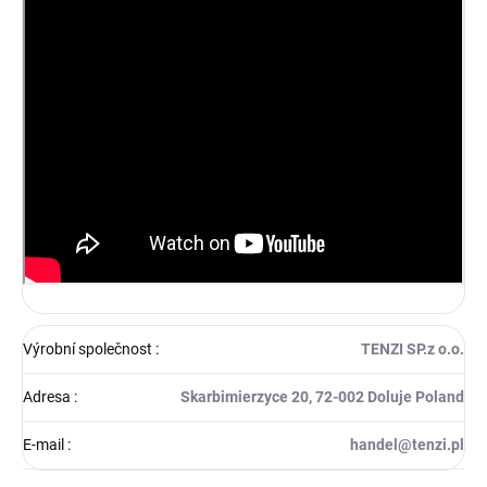
Výrobní společnost
:
TENZI SP.z o.o.
Adresa
:
Skarbimierzyce 20, 72-002 Doluje Poland
E-mail
:
handel@tenzi.pl