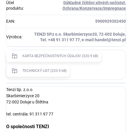
Účel
Důkladné čištění silných nečistot
,
produktu
:
Ochrana/Konzervace/Impregnace
EAN
:
5900929302450
TENZI SP.z o.o. Skarbimierzyce20, 72-002 Doluje,
Výrobca
:
Tel. +48 91 311 97 77, e-mail:handel@tenzi.pl
KARTA BEZPEČNOSTNÝCH ÚDAJOV (320.9 kB)
TECHNICKÝ LIST (233.9 kB)
Tenzi Sp. z.o.o
Skarbimierzyce 20
72-002 Doluje u Štětína
tel. centrála: 91 311 97 77
O společnosti TENZI