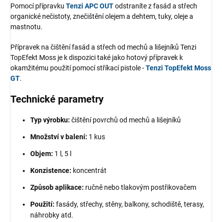
Pomocí přípravku
Tenzi APC OUT
odstraníte z fasád a střech
organické nečistoty, znečištění olejem a dehtem, tuky, oleje a
mastnotu.
Přípravek na čištění fasád a střech od mechů a lišejníků Tenzi
TopEfekt Moss je k dispozici také jako hotový přípravek k
okamžitému použití pomocí stříkací pistole -
Tenzi TopEfekt Moss
GT
.
Technické parametry
Typ výrobku:
čištění povrchů od mechů a lišejníků
Množství v balení:
1 kus
Objem:
1 l, 5 l
Konzistence:
koncentrát
Způsob aplikace:
ručně nebo tlakovým postřikovačem
Použití:
fasády, střechy, stěny, balkony, schodiště, terasy,
náhrobky atd.