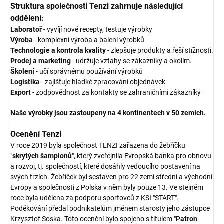
Struktura společnosti Tenzi zahrnuje následující
oddělení:
Laboratoř
- vyvíjí nové recepty, testuje výrobky
Výroba
- komplexní výroba a balení výrobků
Technologie a kontrola kvality
- zlepšuje produkty a řeší stížnosti.
Prodej a marketing
- udržuje vztahy se zákazníky a okolím.
Školení
- učí správnému používání výrobků
Logistika
- zajišťuje hladké zpracování objednávek
Export
- zodpovědnost za kontakty se zahraničními zákazníky
Naše výrobky jsou zastoupeny na 4 kontinentech v 50 zemích.
Ocenění Tenzi
V roce 2019 byla společnost TENZI zařazena do žebříčku
"
skrytých šampionů
", který zveřejnila Evropská banka pro obnovu
a rozvoj, tj. společností, které dosáhly vedoucího postavení na
svých trzích. Žebříček byl sestaven pro 22 zemí střední a východní
Evropy a společnosti z Polska v něm byly pouze 13. Ve stejném
roce byla udělena za podporu sportovců z KSI "START".
Poděkování předal podnikatelům jménem starosty jeho zástupce
Krzysztof Soska. Toto ocenění bylo spojeno s titulem "
Patron