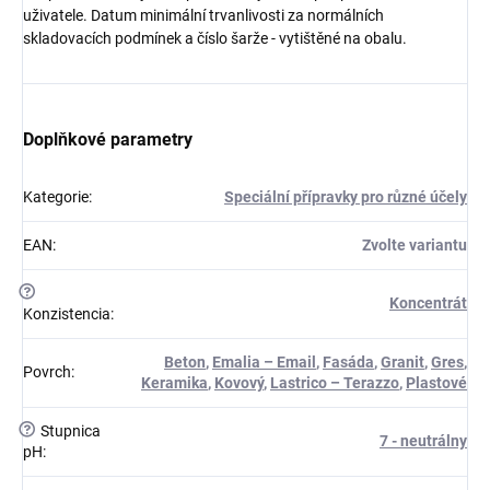
uživatele. Datum minimální trvanlivosti za normálních
skladovacích podmínek a číslo šarže - vytištěné na obalu.
Doplňkové parametry
Kategorie
:
Speciální přípravky pro různé účely
EAN
:
Zvolte variantu
?
Koncentrát
Konzistencia
:
Beton
,
Emalia – Email
,
Fasáda
,
Granit
,
Gres
,
Povrch
:
Keramika
,
Kovový
,
Lastrico – Terazzo
,
Plastové
?
Stupnica
7 - neutrálny
pH
: