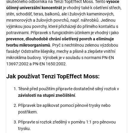
skutečného odborníka na Tenzi TopEffect Moss. Tento
vysoce
účinný univerzální koncentrát
je vhodný také k ošetření střech,
stěn, schodišť, teras, balkonů, ale i žulových kameninových,
mramorových a žulových povrchů, např. náhrobků. Jedinou
výjimkou jsou povrchy, které přicházejí do přímého kontaktu s
potravinami. Přípravek s fungicidním účinkem je vhodný i jako
prevence, dlouhodobě chrání ošetřený povrch a eliminuje
tvorbu mikroorganismů
. Pryč s nechtěnou zelenou výzdobou
fasády! Odstraňte lišejníky, mechy a plísně a zlepšete vnitřní
mikroklima budovy. Výrobek je v souladu s normami PN-EN
13697:2002 a PN-EN 1650:2002.
Jak používat Tenzi TopEffect Moss:
Těsně před použitím připravte dostatečně silný roztok v
závislosti na stupni znečištění
.
Přípravek lze aplikovat pomocí pěnové trysky nebo
postřikem.
Připravte si roztok zředěný v poměru 1:1 pro pěnovou
trysku.