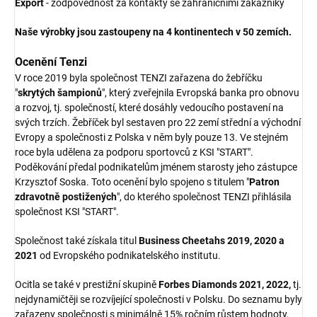
Export
- zodpovědnost za kontakty se zahraničními zákazníky
Naše výrobky jsou zastoupeny na 4 kontinentech v 50 zemích.
Ocenění Tenzi
V roce 2019 byla společnost TENZI zařazena do žebříčku
"
skrytých šampionů
", který zveřejnila Evropská banka pro obnovu
a rozvoj, tj. společností, které dosáhly vedoucího postavení na
svých trzích. Žebříček byl sestaven pro 22 zemí střední a východní
Evropy a společnosti z Polska v něm byly pouze 13. Ve stejném
roce byla udělena za podporu sportovců z KSI "START".
Poděkování předal podnikatelům jménem starosty jeho zástupce
Krzysztof Soska. Toto ocenění bylo spojeno s titulem "
Patron
zdravotně postižených
", do kterého společnost TENZI přihlásila
společnost KSI "START".
Společnost také získala titul
Business Cheetahs 2019, 2020 a
2021
od Evropského podnikatelského institutu.
Ocitla se také v prestižní skupině
Forbes Diamonds 2021, 2022,
tj.
nejdynamičtěji se rozvíjející společnosti v Polsku. Do seznamu byly
zařazeny společnosti s minimálně 15% ročním růstem hodnoty,