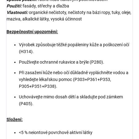
Použití:
fasády, střechy a dlažba
Vlastnosti:
organické nečistoty, nečistoty na bázi ropy, tuky, oleje,
maziva, alkalické látky, vysoká účinnost
Bezpečnostní upozornění:
Výrobek způsobuje těžké popáleniny kůže a poškození očí
(H314).
Používejte ochranné rukavice a brýle (P280).
Při zasažení kůže nebo očí důkladně vypláchněte vodou a
vyhledejte lékařskou pomoc (P303+P361+P353,
P305+P351+P338).
Uchovávejte mimo dosah dětí a skladujte pod zámkem
(P405).
Složení:
<5 % neiontové povrchově aktivní látky