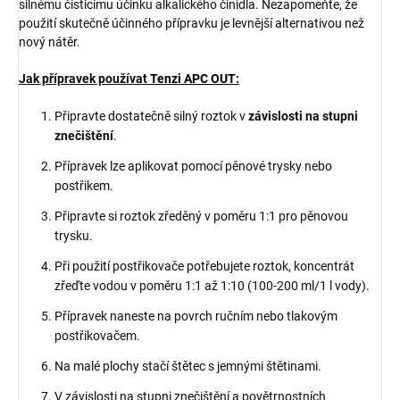
silnému čisticímu účinku alkalického činidla. Nezapomeňte, že
použití skutečně účinného přípravku je levnější alternativou než
nový nátěr.
Jak přípravek používat
Tenzi APC OUT
:
Připravte dostatečně silný roztok v
závislosti na stupni
znečištění
.
Přípravek lze aplikovat pomocí pěnové trysky nebo
postřikem.
Připravte si roztok zředěný v poměru 1:1 pro pěnovou
trysku.
Při použití postřikovače potřebujete roztok, koncentrát
zřeďte vodou v poměru 1:1 až 1:10 (100-200 ml/1 l vody).
Přípravek naneste na povrch ručním nebo tlakovým
postřikovačem.
Na malé plochy stačí štětec s jemnými štětinami.
V závislosti na stupni znečištění a povětrnostních