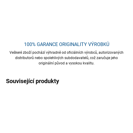
DETAILNÍ INFORMACE
ZEPTAT SE
HLÍDAT
Uložit
100% GARANCE ORIGINALITY VÝROBKŮ
Veškeré zboží pochází výhradně od oficiálních výrobců, autorizovaných
distributorů nebo spolehlivých subdodavatelů, což zaručuje jeho
originální původ a vysokou kvalitu.
Související produkty
TIP