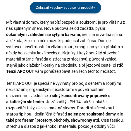
Zobrazit všechny související produkty
Mít vlastní domov, který nabízí bezpečí a soukromí, je pro většinu z
nás splněným snem. Nová budova se od začátku pyšní
dokonalým vzhledem se sytými barvami
, není na ní žádná špína.
Je škoda, že se na něm později podepsal zub času. Dům je
vystaven povětrnostním vlivům, kouři, smogu, hmyzu a ptákům a
někdy ho zvenku kazí mechy a lišejníky. I když použitý stavební
materiál stárne, fasáda a střecha ztrácejí svůj původní vzhled,
stejně jako dlažební kostky na chodníku a příjezdové cestě.
Čistič
Tenzi APC OUT
vám pomůže zbavit se všech těchto nečistot.
Tenzi APC OUT je speciálně vyvinutý pro boj s dehtem a ropnými
nečistotami, organickými nečistotami a povětrnostními
usazeninami. Jedná se o
silný koncentrovaný přípravek s
alkalickým složením
. Je zásaditý - PH 14, takže dokáže
rozpouštět tuky, oleje a mastné skvrny. Poradí si s čerstvou i
starou špínou. Ideální čistič fasád
nejen pro soukromé domy, ale
také pro firemní prostory, obchody, showroomy atd.
Čistí fasádu,
střechu a dlažbu z jakéhokoli materiálu, pokud je odolný vůči