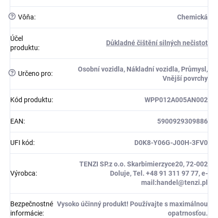
?
Vôňa
:
Chemická
Účel
Důkladné čištění silných nečistot
produktu
:
Osobní vozidla, Nákladní vozidla, Průmysl,
?
Určeno pro
:
Vnější povrchy
Kód produktu
:
WPP012A005AN002
EAN
:
5900929309886
UFI kód
:
D0K8-Y06G-J00H-3FV0
TENZI SP.z o.o. Skarbimierzyce20, 72-002
Výrobca
:
Doluje, Tel. +48 91 311 97 77, e-
mail:handel@tenzi.pl
Bezpečnostné
Vysoko účinný produkt! Používajte s maximálnou
informácie
:
opatrnosťou.