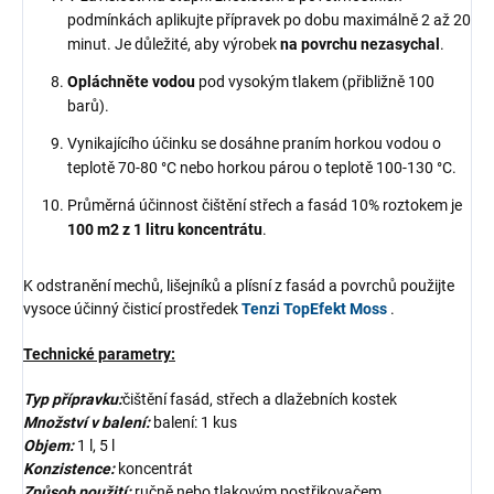
podmínkách aplikujte přípravek po dobu maximálně 2 až 20
minut. Je důležité, aby výrobek
na povrchu nezasychal
.
Opláchněte vodou
pod vysokým tlakem (přibližně 100
barů).
Vynikajícího účinku se dosáhne praním horkou vodou o
teplotě 70-80 °C nebo horkou párou o teplotě 100-130 °C.
Průměrná účinnost čištění střech a fasád 10% roztokem je
100 m2 z 1 litru koncentrátu
.
K odstranění mechů, lišejníků a plísní z fasád a povrchů použijte
vysoce účinný čisticí prostředek
Tenzi TopEfekt Moss
.
Technické parametry:
Typ přípravku:
čištění fasád, střech a dlažebních kostek
Množství v balení:
balení: 1 kus
Objem:
1 l, 5 l
Konzistence:
koncentrát
Způsob použití:
ručně nebo tlakovým postřikovačem