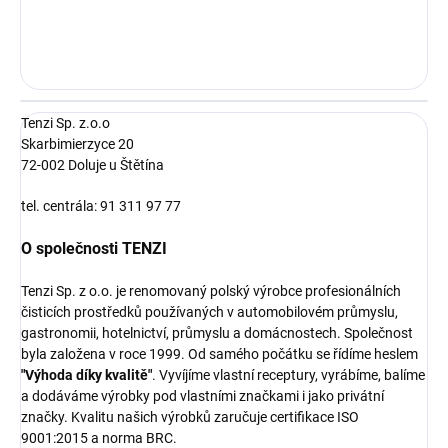
Tenzi Sp. z.o.o
Skarbimierzyce 20
72-002 Doluje u Štětína
tel. centrála: 91 311 97 77
O společnosti TENZI
Tenzi Sp. z o.o. je renomovaný polský výrobce profesionálních
čisticích prostředků používaných v automobilovém průmyslu,
gastronomii, hotelnictví, průmyslu a domácnostech. Společnost
byla založena v roce 1999. Od samého počátku se řídíme heslem
"Výhoda díky kvalitě"
. Vyvíjíme vlastní receptury, vyrábíme, balíme
a dodáváme výrobky pod vlastními značkami i jako privátní
značky. Kvalitu našich výrobků zaručuje certifikace ISO
9001:2015 a norma BRC.