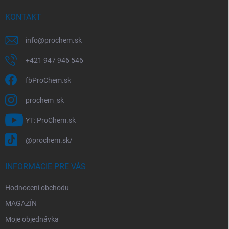
t
í
KONTAKT
info
@
prochem.sk
+421 947 946 546
fbProChem.sk
prochem_sk
YT: ProChem.sk
@prochem.sk/
INFORMÁCIE PRE VÁS
Hodnocení obchodu
MAGAZÍN
Moje objednávka