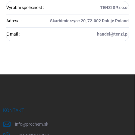
Výrobní společnost
:
TENZI SP.z o.o.
Adresa
:
Skarbimierzyce 20, 72-002 Doluje Poland
E-mail
:
handel@tenzi.pl
Z
á
p
a
t
í
KONTAKT
info
@
prochem.sk