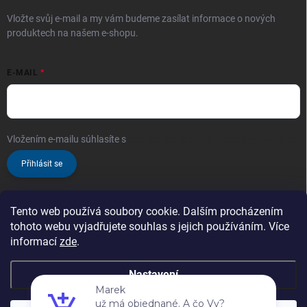
Vložte svůj e-mail a my vám budeme zasílat informace o nových
produktech na našem e-shopu.
E-MAIL
Vložením e-mailu súhlasíte s
podmienkami ochrany osobných údajov
Přihlásit se
Tento web používá soubory cookie. Dalším procházením
tohoto webu vyjadřujete souhlas s jejich používáním. Více
informací
zde
.
Nastavení
Copyright 2026
ProChem.sk - Oficiální prodejce značky TENZI
. Všechna