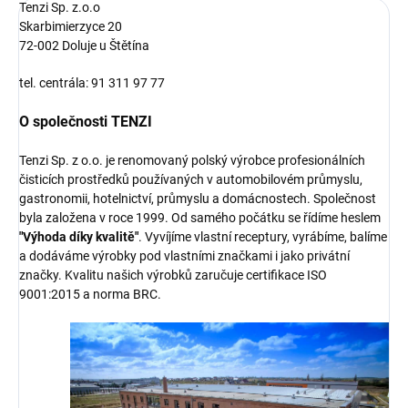
Tenzi Sp. z.o.o
Skarbimierzyce 20
72-002 Doluje u Štětína
tel. centrála: 91 311 97 77
O společnosti TENZI
Tenzi Sp. z o.o. je renomovaný polský výrobce profesionálních
čisticích prostředků používaných v automobilovém průmyslu,
gastronomii, hotelnictví, průmyslu a domácnostech. Společnost
byla založena v roce 1999. Od samého počátku se řídíme heslem
"Výhoda díky kvalitě"
. Vyvíjíme vlastní receptury, vyrábíme, balíme
a dodáváme výrobky pod vlastními značkami i jako privátní
značky. Kvalitu našich výrobků zaručuje certifikace ISO
9001:2015 a norma BRC.