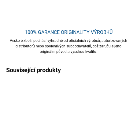
ZEPTAT SE
HLÍDAT
Uložit
100% GARANCE ORIGINALITY VÝROBKŮ
Veškeré zboží pochází výhradně od oficiálních výrobců, autorizovaných
distributorů nebo spolehlivých subdodavatelů, což zaručuje jeho
originální původ a vysokou kvalitu.
Související produkty
TIP
AKCE
TIP