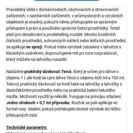
Pravidelný úklid v domácnostech, ubytovacích a stravovacích
zařízeních, v sanitárních zařízeních, v průmyslových a výrobních
objektech je snadný, pokud k němu přistupujete se správným
přístupem k práci a používáte správné čisticí prostředky. Totéž
platí pro detailování a prodetailing vozidel. Mnoho kvalitních
čisticích prostředků, ochranných nátěrů nebo lešticích prostředků
se aplikuje
ve spreji
. Pokud máte výrobek zabalený v lahvičce s
klasickým uzávěrem, doporučujeme mít po ruce rozprašovač,
který můžete na lahvičku nasadit.
Nabízíme
praktický dávkovač Tenzi
, který je určen pro láhve o
objemu 1 l, ale hodí se i pro láhve Tenzi o objemu 600 ml a 700 ml.
Takový praktický dávkovač se hodí také na lahvičky a lahvičky s
dezinfekčními prostředky nebo na praktická balení tekutého
mýdla. Možností využití je několik. Funguje na principu stlačení.
Jedno stisknutí = 0,7 ml přípravku
. Roztok se pak aplikuje ve
formě rosy. Ideální, pokud potřebujete dostat výrobek do těžko
přístupných míst.
Technické parametry: