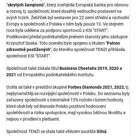
"
skrytých šampionů
", který zveřejnila Evropská banka pro obnovu
a rozvoj, tj. společností, které dosáhly vedoucího postavení na
svých trzích. Žebříček byl sestaven pro 22 zemí střední a východní
Evropy a společnosti z Polska v něm byly pouze 13. Ve stejném
roce byla udělena za podporu sportovců z KSI "START".
Poděkování předal podnikatelům jménem starosty jeho zástupce
Krzysztof Soska. Toto ocenění bylo spojeno s titulem "
Patron
zdravotně postižených
", do kterého společnost TENZI přihlásila
společnost KSI "START".
Společnost také získala titul
Business Cheetahs 2019, 2020 a
2021
od Evropského podnikatelského institutu.
Ocitla se také v prestižní skupině
Forbes Diamonds 2021, 2022,
tj.
nejdynamičtěji se rozvíjející společnosti v Polsku. Do seznamu byly
zařazeny společnosti s minimálně 15% ročním růstem hodnoty,
které obdržely od Bisnode Polsko pozitivní hodnocení
spolehlivosti a rizika spolupráce, mají vysokou běžnou likviditu a
nejsou v prodlení s platbami.
Společnost TENZI se stala také vítězem soutěže
Silná