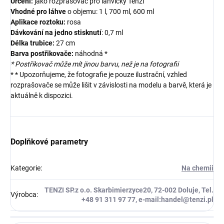
Určení:
jako rozprašovač pro lahvičky Tenzi
Vhodné pro láhve
o objemu: 1 l, 700 ml, 600 ml
Aplikace roztoku:
rosa
Dávkování na jedno stisknutí
: 0,7 ml
Délka trubice:
27 cm
Barva postřikovače:
náhodná *
* Postřikovač může mít jinou barvu, než je na fotografii
* * Upozorňujeme, že fotografie je pouze ilustrační, vzhled
rozprašovače se může lišit v závislosti na modelu a barvě, která je
aktuálně k dispozici.
Doplňkové parametry
Kategorie
:
Na chemii
TENZI SP.z o.o. Skarbimierzyce20, 72-002 Doluje, Tel.
Výrobca
:
+48 91 311 97 77, e-mail:handel@tenzi.pl