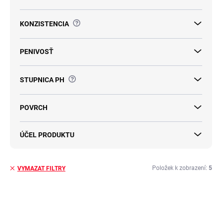
?
KONZISTENCIA
PENIVOSŤ
?
STUPNICA PH
POVRCH
ÚČEL PRODUKTU
Položek k zobrazení:
5
VYMAZAT FILTRY
V
ý
TIP
p
i