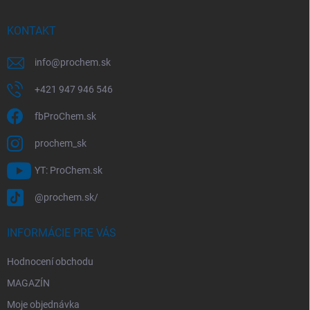
a
r
t
v
í
KONTAKT
k
y
v
info
@
prochem.sk
ý
p
+421 947 946 546
i
s
fbProChem.sk
u
prochem_sk
YT: ProChem.sk
@prochem.sk/
INFORMÁCIE PRE VÁS
Hodnocení obchodu
MAGAZÍN
Moje objednávka