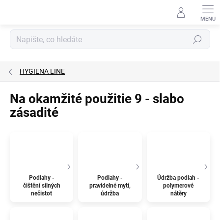
Přejít
na
obsah
Hledat
HYGIENA LINE
Na okamžité použitie 9 - slabo
zásadité
Podlahy -
Podlahy -
Údržba podlah -
čištění silných
pravidelné mytí,
polymerové
nečistot
údržba
nátěry