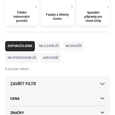
Čištění
Speciální
Fasády a střechy
betonových
přípravky pro
budov
povrchů
různé účely
Ř
a
DOPORUČUJEME
NEJLEVNĚJŠÍ
NEJDRAŽŠÍ
z
e
NEJPRODÁVANĚJŠÍ
ABECEDNĚ
n
í
5
položek celkem
p
r
ZAVŘÍT FILTR
o
d
u
CENA
k
t
ů
ZNAČKY