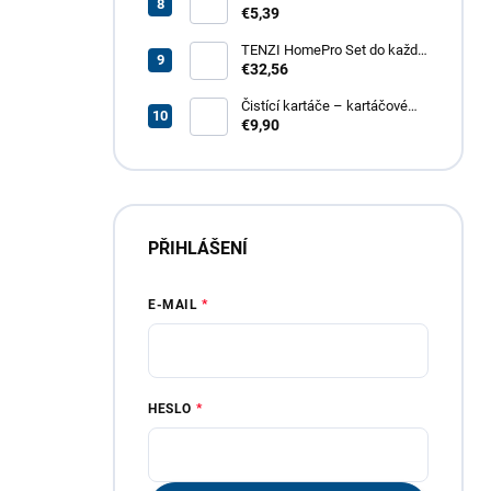
odmašťovač GT – revoluční
€5,39
odmašťovač pro vaši
domácnost, garáž i zahradu
TENZI HomePro Set do každé
domácnosti
€32,56
Čistící kartáče – kartáčové
nástavce do vrtačky, 4 dílná
€9,90
sada
PŘIHLÁŠENÍ
E-MAIL
HESLO