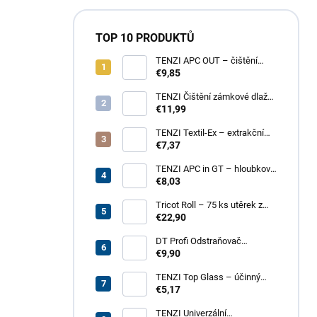
TOP 10 PRODUKTŮ
TENZI APC OUT – čištění
fasád a střech
€9,85
TENZI Čištění zámkové dlažby
1 – pro silné znečištění
€11,99
dlažebních kostek
TENZI Textil-Ex – extrakční
tepování koberců a
€7,37
čalouněného nábytku
TENZI APC in GT – hloubkové
čištění povrchů, plastů, kůže,
€8,03
textilií
Tricot Roll – 75 ks utěrek z
mikrovlákna v roli
€22,90
DT Profi Odstraňovač
vápenných výkvětů - účinné
€9,90
čištění betonových povrchů
TENZI Top Glass – účinný
přípravek na čištění skel a
€5,17
zrcadel
TENZI Univerzální