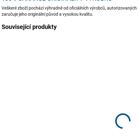
Veškeré zboží pochází výhradně od oficiálních výrobců, autorizovaných 
zaručuje jeho originální původ a vysokou kvalitu.
Související produkty
TIP
SKLADEM
SKLADEM
Závěsná vůně
BRELA PRO
ProChem.sk -
CARE 1ks -
vůně BLACK
Jednorázové
nitrilové
n
€1,40
€0,15
rukavice
Měrná
Měrná
M
€1,40 / 1 ks
€0,15 / 1 ks
€
cena:
cena:
c