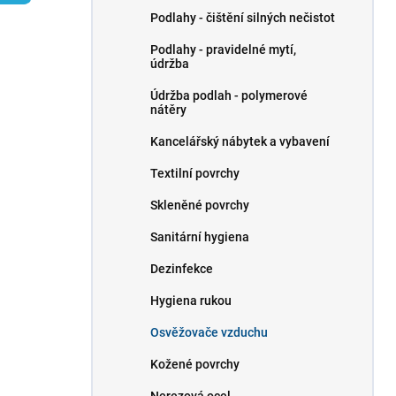
p
Podlahy - čištění silných nečistot
a
n
Podlahy - pravidelné mytí,
údržba
e
l
Údržba podlah - polymerové
nátěry
Kancelářský nábytek a vybavení
Textilní povrchy
Skleněné povrchy
Sanitární hygiena
Dezinfekce
Hygiena rukou
Osvěžovače vzduchu
Kožené povrchy