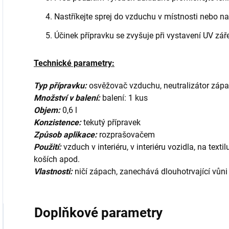
Nastříkejte sprej do vzduchu v místnosti nebo na
Účinek přípravku se zvyšuje při vystavení UV záře
Technické parametry:
Typ přípravku:
osvěžovač vzduchu, neutralizátor záp
Množství v balení:
balení: 1 kus
Objem:
0,6 l
Konzistence:
tekutý přípravek
Způsob aplikace:
rozprašovačem
Použití:
vzduch v interiéru, v interiéru vozidla, na text
koších apod.
Vlastnosti:
ničí zápach, zanechává dlouhotrvající vůni
Doplňkové parametry