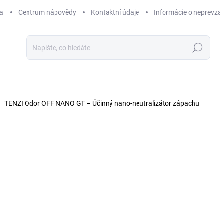
a
Centrum nápovědy
Kontaktní údaje
Informácie o neprevz
Hledat
TENZI Odor OFF NANO GT – Účinný nano-neutralizátor zápachu
3 hodnocení
Podrobnosti hodnocení
ZNAČKA:
TENZI
€
€14
Měr
€29,1
cena
SK
MŮŽ
DO: