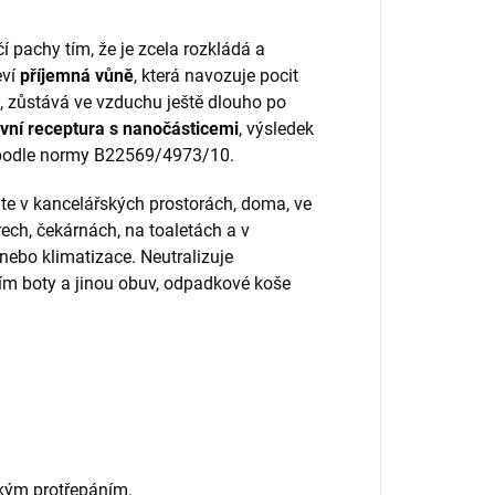
í pachy tím, že je zcela rozkládá a
eví
příjemná vůně
, která navozuje pocit
, zůstává ve vzduchu ještě dlouho po
ivní receptura s nanočásticemi
, výsledek
n podle normy B22569/4973/10.
te v kancelářských prostorách, doma, ve
ech, čekárnách, na toaletách a v
 nebo klimatizace. Neutralizuje
e jím boty a jinou obuv, odpadkové koše
hkým protřepáním.