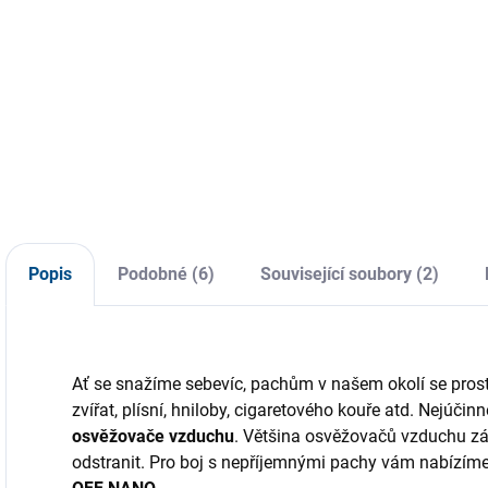
Do košíku
Detail
Stylový a praktický
Rukavice BRELA
P
doplněk, který dodá
PRO CARE jsou
c
vašemu vozu
vyrobeny ze 100%
r
nezapomenutelnou
čistého nitrilu, bez
T
vůni a vytvoří
pudru a přídatných
u
příjemnou
látek, což zaručuje
z
atmosféru při
odolnost, citlivost a
u
každé jízdě.
ochranu před
o
alergiemi. Vhodné
N
Popis
Podobné (6)
Související soubory (2)
pro širokou škálu...
r
e
Ať se snažíme sebevíc, pachům v našem okolí se prost
zvířat, plísní, hniloby, cigaretového kouře atd. Nejúčin
osvěžovače vzduchu
. Většina osvěžovačů vzduchu zá
odstranit. Pro boj s nepříjemnými pachy vám nabízím