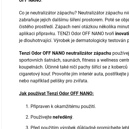
OFF NANO
.
Co je neutralizátor zápachu? Neutralizátor zápachu nič
zabraňuje jejich dalšímu šíření prostorem. Poté se obj
čistého prostředí. Zápach není otázkou několika minut
aplikaci přípravku. TENZI Odor OFF NANO tvoří
inovat
je dlouhotrvající. Výrobek je dermatologicky testová
Tenzi Odor OFF NANO neutralizátor zápachu
používej
sportovních šatnách, saunách, fitness a wellness centr
koupelnách. Účinně také ničí pachy šířící se z koberců
cigaretový kouř. Provoňte jím interiér auta, postříkejt
nebo například pelíšky pro zvířata.
Jak používat Tenzi Odor OFF NANO:
Připraven k okamžitému použití.
Používejte
neředěný
.
Před použitím výrobek důkladně promíchejte le