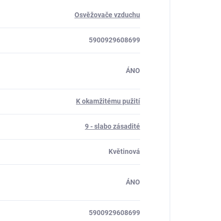
Osvěžovače vzduchu
5900929608699
ÁNO
K okamžitému pužití
9 - slabo zásadité
Květinová
ÁNO
5900929608699