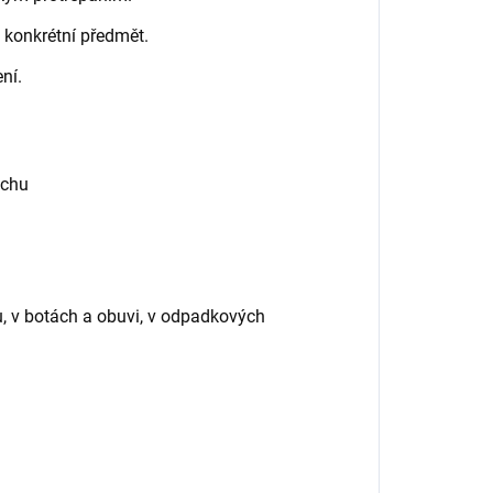
 konkrétní předmět.
ní.
achu
ilu, v botách a obuvi, v odpadkových