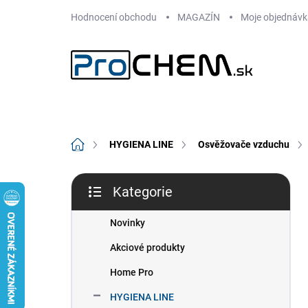
Přejít
Hodnocení obchodu
MAGAZÍN
Moje objednávk
na
obsah
Domů
HYGIENA LINE
Osvěžovače vzduchu
P
Kategorie
o
Přeskočit
s
kategorie
t
Novinky
r
Akciové produkty
a
n
Home Pro
n
HYGIENA LINE
í