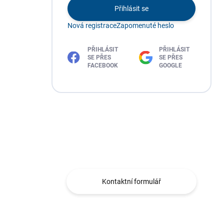
Přihlásit se
Nová registrace
Zapomenuté heslo
PŘIHLÁSIT
PŘIHLÁSIT
SE PŘES
SE PŘES
FACEBOOK
GOOGLE
Máte otázku?
Obraťte se na nás.
Kontaktní formulář