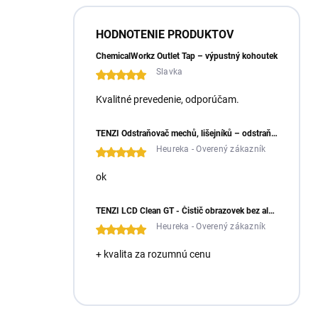
HODNOTENIE PRODUKTOV
ChemicalWorkz Outlet Tap – výpustný kohoutek
Slavka
Kvalitné prevedenie, odporúčam.
TENZI Odstraňovač mechů, lišejníků – odstraňuje mechy a lišejníky ze zámkové dlažby
Heureka - Overený zákazník
ok
TENZI LCD Clean GT - Čistič obrazovek bez alkoholu
Heureka - Overený zákazník
+ kvalita za rozumnú cenu