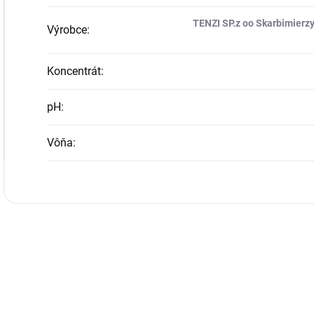
TENZI SP.z oo Skarbimierzyc
Výrobce
:
Koncentrát
:
pH
:
Vôňa
: