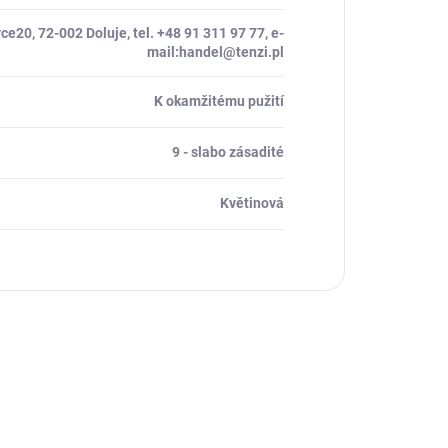
e20, 72-002 Doluje, tel. +48 91 311 97 77, e-
mail:handel@tenzi.pl
K okamžitému pužití
9 - slabo zásadité
Květinová