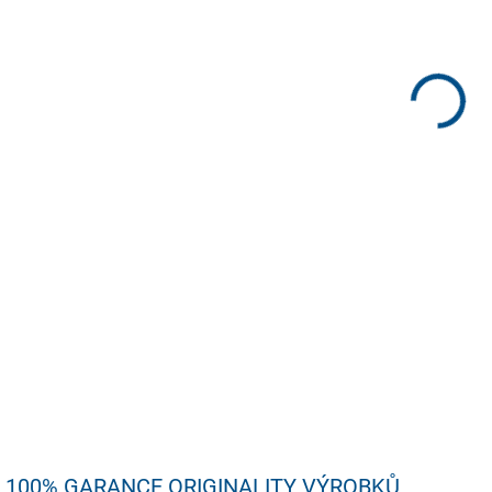
11/
Účin
pach
dlou
tabá
potu
scho
derm
DETA
U
100% GARANCE ORIGINALITY VÝROBKŮ