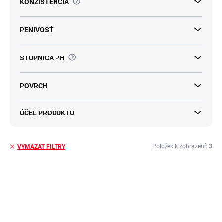
?
KONZISTENCIA
PENIVOSŤ
?
STUPNICA PH
POVRCH
ÚČEL PRODUKTU
Položek k zobrazení:
3
VYMAZAT FILTRY
V
ý
NOVINKA
p
i
s
p