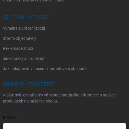
CENTRUM NÁPOVĚDY
Výměna a vrácení zboží
Storno objednávky
Reklamace zboží
Jiné otázky a problémy
Jak nakupovat v našem internetovém obchodě
ODEBÍRAT NEWSLETTER
Vložte svůj e-mail a my vám budeme zasílat informace o nových
produktech na našem e-shopu.
E-MAIL