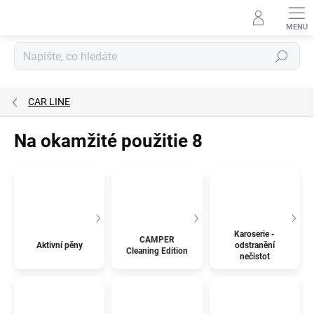
Přejít
na
obsah
Hledat
CAR LINE
Na okamžité použitie 8
Karoserie -
CAMPER
Aktivní pěny
odstranění
Cleaning Edition
nečistot