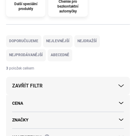
Chemie pro
Další speciální
bezkontaktní
produkty
automyčky
Ř
a
DOPORUČUJEME
NEJLEVNĚJŠÍ
NEJDRAŽŠÍ
z
e
NEJPRODÁVANĚJŠÍ
ABECEDNĚ
n
í
3
položek celkem
p
r
ZAVŘÍT FILTR
o
d
u
CENA
k
t
ů
ZNAČKY