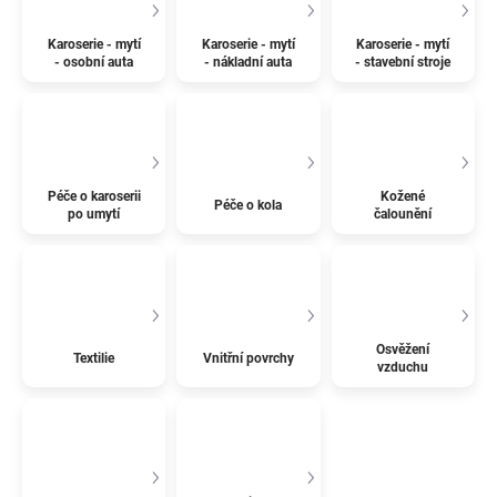
Karoserie - mytí
Karoserie - mytí
Karoserie - mytí
- osobní auta
- nákladní auta
- stavební stroje
Péče o karoserii
Kožené
Péče o kola
po umytí
čalounění
Osvěžení
Textilie
Vnitřní povrchy
vzduchu