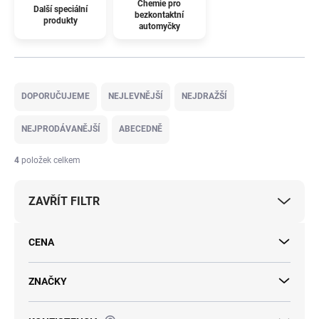
Chemie pro
Další speciální
bezkontaktní
produkty
automyčky
Ř
a
DOPORUČUJEME
NEJLEVNĚJŠÍ
NEJDRAŽŠÍ
z
e
NEJPRODÁVANĚJŠÍ
ABECEDNĚ
n
í
4
položek celkem
p
r
ZAVŘÍT FILTR
o
d
u
CENA
k
t
ů
ZNAČKY