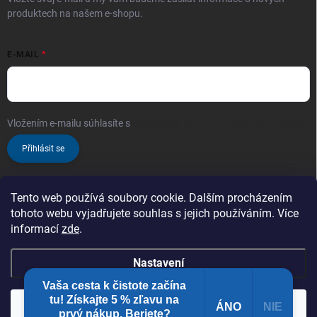
produktech na našem e-shopu.
E-MAIL
Vložením e-mailu súhlasíte s
podmienkami ochrany osobných údajov
Přihlásit se
Tento web používá soubory cookie. Dalším procházením
tohoto webu vyjadřujete souhlas s jejich používáním. Více
informací
zde
.
Nastavení
Vaša cesta k čistote začína
Copyright 2026
ProChem.sk - Oficiální prodejce značky TENZI
. Všechna
tu! Získajte 5 % zľavu na
práva vyhrazena.
Zaregistrujte se a nakupujte ještě výhodněji!
Čím více
ÁNO
NIE
Souhlasím
prvý nákup. Beriete?​