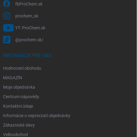
s
fbProChem.sk
u
prochem_sk
YT: ProChem.sk
@prochem.sk/
INFORMÁCIE PRE VÁS
Hodnocení obchodu
MAGAZÍN
Moje objednávka
Centrum nápovědy
Kontaktní údaje
Informácie o neprevzatí objednávky
Zákaznické slevy
Velkoobchod