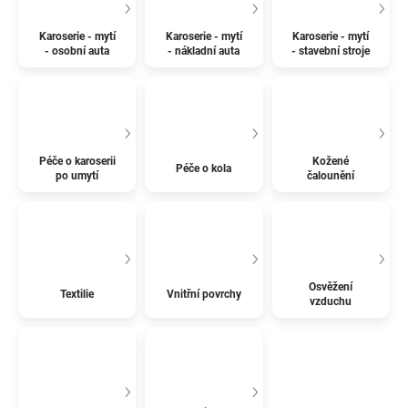
Karoserie - mytí
Karoserie - mytí
Karoserie - mytí
- osobní auta
- nákladní auta
- stavební stroje
Péče o karoserii
Kožené
Péče o kola
po umytí
čalounění
Osvěžení
Textilie
Vnitřní povrchy
vzduchu