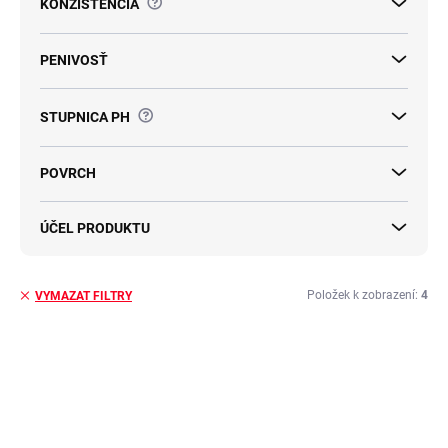
?
KONZISTENCIA
PENIVOSŤ
?
STUPNICA PH
POVRCH
ÚČEL PRODUKTU
Položek k zobrazení:
4
VYMAZAT FILTRY
V
ý
TIP
p
i
s
p