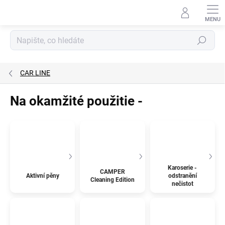
Přejít
na
obsah
Hledat
CAR LINE
Na okamžité použitie -
Karoserie -
CAMPER
Aktivní pěny
odstranění
Cleaning Edition
nečistot