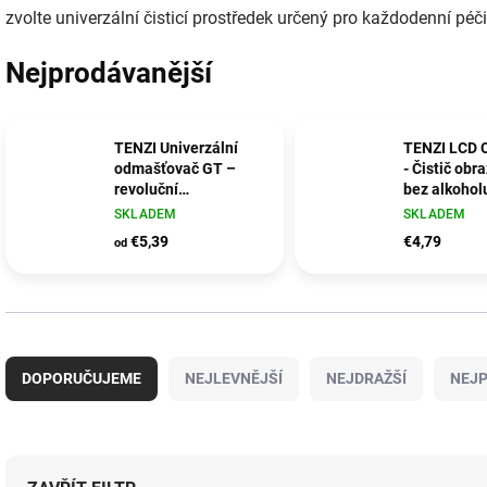
zvolte univerzální čisticí prostředek určený pro každodenní péči
Nejprodávanější
TENZI Univerzální
TENZI LCD 
odmašťovač GT –
- Čistič obr
revoluční
bez alkohol
odmašťovač pro vaši
SKLADEM
SKLADEM
domácnost, garáž i
€5,39
€4,79
od
zahradu
Ř
a
DOPORUČUJEME
NEJLEVNĚJŠÍ
NEJDRAŽŠÍ
NEJP
z
e
n
í