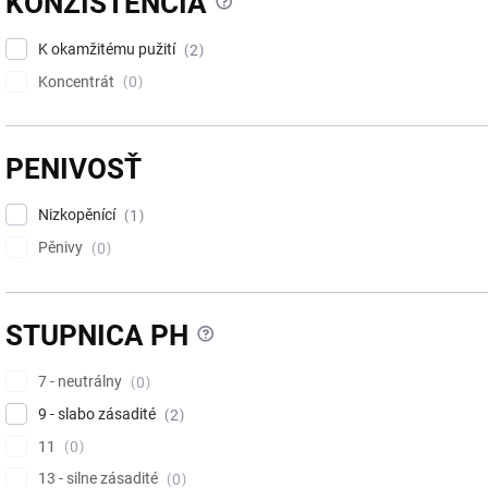
?
KONZISTENCIA
K okamžitému pužití
2
Koncentrát
0
PENIVOSŤ
Nizkopěnící
1
Pěnivy
0
?
STUPNICA PH
7 - neutrálny
0
9 - slabo zásadité
2
11
0
13 - silne zásadité
0