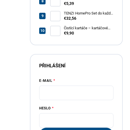
odmašťovač GT – revoluční
€5,39
odmašťovač pro vaši
domácnost, garáž i zahradu
TENZI HomePro Set do každé
domácnosti
€32,56
Čistící kartáče – kartáčové
nástavce do vrtačky, 4 dílná
€9,90
sada
PŘIHLÁŠENÍ
E-MAIL
HESLO