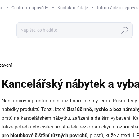
a
Centrum nápovědy
Kontaktní údaje
Informácie o neprevz
Hledat
bavení
Kancelářský nábytek a vyb
Náš pracovní prostor má sloužit nám, ne my jemu. Pokud tedy hle
nabídky produktů Tenzi, které
čistí účinně, rychle a bez námah
prstů na kancelářském nábytku, zařízení a dalším vybavení. Ka
takže potřebujete čisticí prostředek bez organických rozpouště
pro hloubkové čištění různých povrchů
, plastů, kůže a textilií