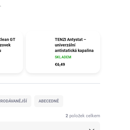
.
Clean GT
TENZI Antystat –
azovek
univerzální
u
antistatická kapalina
SKLADEM
€6,49
RODÁVANĚJŠÍ
ABECEDNĚ
2
položek celkem