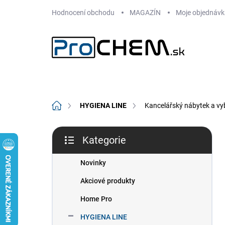
Přejít
Hodnocení obchodu
MAGAZÍN
Moje objednávk
na
obsah
Domů
HYGIENA LINE
Kancelářský nábytek a vy
P
Kategorie
o
Přeskočit
s
kategorie
t
Novinky
r
Akciové produkty
a
n
Home Pro
n
HYGIENA LINE
í