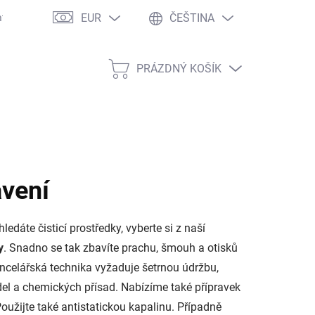
EUR
ČEŠTINA
atí objednávky
Zákaznické slevy
Velkoobchod
Copyright
PRÁZDNÝ KOŠÍK
NÁKUPNÍ
KOŠÍK
avení
dáte čisticí prostředky, vyberte si z naší
y
. Snadno se tak zbavíte prachu, šmouh a otisků
ncelářská technika vyžaduje šetrnou údržbu,
del a chemických přísad. Nabízíme také přípravek
. Použijte také antistatickou kapalinu. Případně