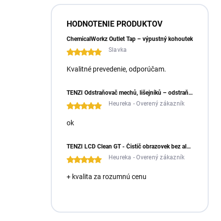
HODNOTENIE PRODUKTOV
ChemicalWorkz Outlet Tap – výpustný kohoutek
Slavka
Kvalitné prevedenie, odporúčam.
TENZI Odstraňovač mechů, lišejníků – odstraňuje mechy a lišejníky ze zámkové dlažby
Heureka - Overený zákazník
ok
TENZI LCD Clean GT - Čistič obrazovek bez alkoholu
Heureka - Overený zákazník
+ kvalita za rozumnú cenu