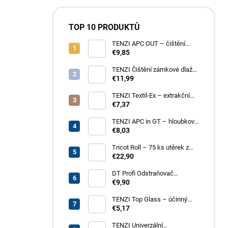
TOP 10 PRODUKTŮ
TENZI APC OUT – čištění
fasád a střech
€9,85
TENZI Čištění zámkové dlažby
1 – pro silné znečištění
€11,99
dlažebních kostek
TENZI Textil-Ex – extrakční
tepování koberců a
€7,37
čalouněného nábytku
TENZI APC in GT – hloubkové
čištění povrchů, plastů, kůže,
€8,03
textilií
Tricot Roll – 75 ks utěrek z
mikrovlákna v roli
€22,90
DT Profi Odstraňovač
vápenných výkvětů - účinné
€9,90
čištění betonových povrchů
TENZI Top Glass – účinný
přípravek na čištění skel a
€5,17
zrcadel
TENZI Univerzální