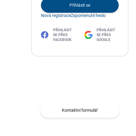
Přihlásit se
Nová registrace
Zapomenuté heslo
PŘIHLÁSIT
PŘIHLÁSIT
SE PŘES
SE PŘES
FACEBOOK
GOOGLE
Máte otázku?
Obraťte se na nás.
Kontaktní formulář