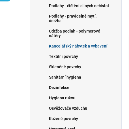
p
Podlahy - čištění silných nečistot
a
n
Podlahy - pravidelné mytí,
údržba
e
l
Údržba podlah - polymerové
nátěry
Kancelářský nábytek a vybavení
Textilní povrchy
Skleněné povrchy
Sanitární hygiena
Dezinfekce
Hygiena rukou
Osvěžovače vzduchu
Kožené povrchy