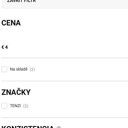
p
ZAVŘÍT FILTR
r
o
d
CENA
u
k
t
ů
€
4
Na skladě
2
ZNAČKY
TENZI
2