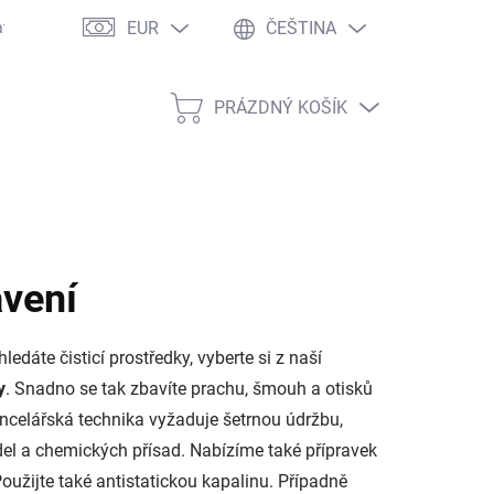
EUR
ČEŠTINA
atí objednávky
Zákaznické slevy
Velkoobchod
Copyright
PRÁZDNÝ KOŠÍK
NÁKUPNÍ
KOŠÍK
avení
dáte čisticí prostředky, vyberte si z naší
y
. Snadno se tak zbavíte prachu, šmouh a otisků
ncelářská technika vyžaduje šetrnou údržbu,
del a chemických přísad. Nabízíme také přípravek
. Použijte také antistatickou kapalinu. Případně