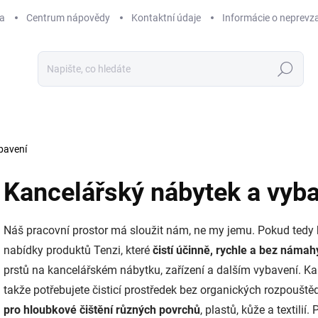
a
Centrum nápovědy
Kontaktní údaje
Informácie o neprevz
Hledat
bavení
Kancelářský nábytek a vyb
Náš pracovní prostor má sloužit nám, ne my jemu. Pokud tedy hle
nabídky produktů Tenzi, které
čistí účinně, rychle a bez námah
prstů na kancelářském nábytku, zařízení a dalším vybavení. Ka
takže potřebujete čisticí prostředek bez organických rozpouště
pro hloubkové čištění různých povrchů
, plastů, kůže a textilií