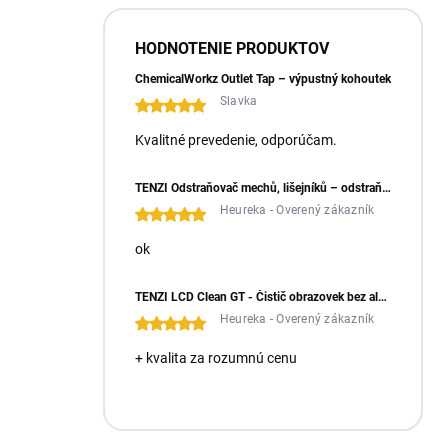
HODNOTENIE PRODUKTOV
ChemicalWorkz Outlet Tap – výpustný kohoutek
Slavka
Kvalitné prevedenie, odporúčam.
TENZI Odstraňovač mechů, lišejníků – odstraňuje mechy a lišejníky ze zámkové dlažby
Heureka - Overený zákazník
ok
TENZI LCD Clean GT - Čistič obrazovek bez alkoholu
Heureka - Overený zákazník
+ kvalita za rozumnú cenu