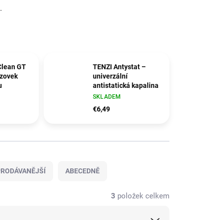
.
Clean GT
TENZI Antystat –
azovek
univerzální
u
antistatická kapalina
SKLADEM
€6,49
RODÁVANĚJŠÍ
ABECEDNĚ
3
položek celkem