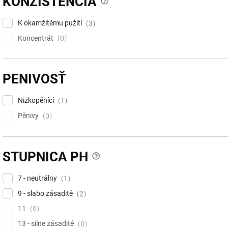
?
KONZISTENCIA
K okamžitému pužití
3
Koncentrát
0
PENIVOSŤ
Nizkopěnící
1
Pěnivy
0
?
STUPNICA PH
7 - neutrálny
1
9 - slabo zásadité
2
11
0
13 - silne zásadité
0