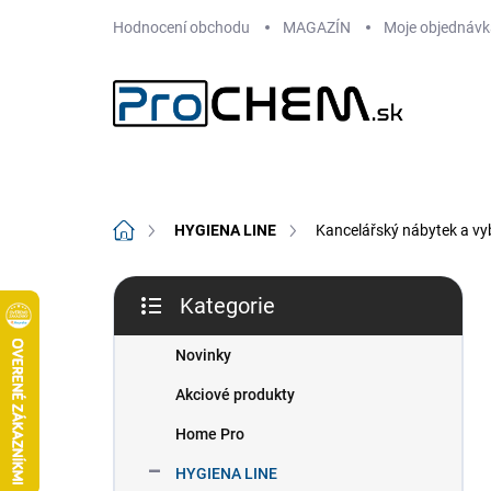
Přejít
Hodnocení obchodu
MAGAZÍN
Moje objednávk
na
obsah
Domů
HYGIENA LINE
Kancelářský nábytek a vy
P
Kategorie
o
Přeskočit
s
kategorie
t
Novinky
r
Akciové produkty
a
n
Home Pro
n
HYGIENA LINE
í