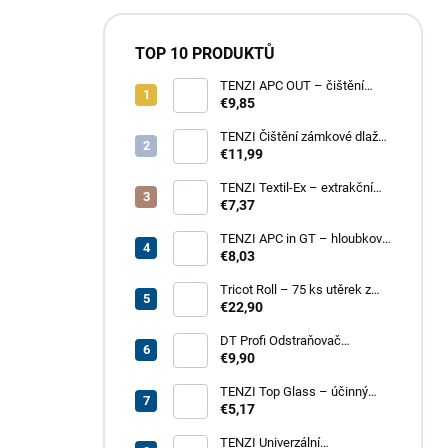
TOP 10 PRODUKTŮ
TENZI APC OUT – čištění
fasád a střech
€9,85
TENZI Čištění zámkové dlažby
1 – pro silné znečištění
€11,99
dlažebních kostek
TENZI Textil-Ex – extrakční
tepování koberců a
€7,37
čalouněného nábytku
TENZI APC in GT – hloubkové
čištění povrchů, plastů, kůže,
€8,03
textilií
Tricot Roll – 75 ks utěrek z
mikrovlákna v roli
€22,90
DT Profi Odstraňovač
vápenných výkvětů - účinné
€9,90
čištění betonových povrchů
TENZI Top Glass – účinný
přípravek na čištění skel a
€5,17
zrcadel
TENZI Univerzální