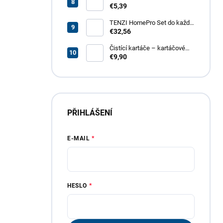
odmašťovač GT – revoluční
€5,39
odmašťovač pro vaši
domácnost, garáž i zahradu
TENZI HomePro Set do každé
domácnosti
€32,56
Čistící kartáče – kartáčové
nástavce do vrtačky, 4 dílná
€9,90
sada
PŘIHLÁŠENÍ
E-MAIL
HESLO