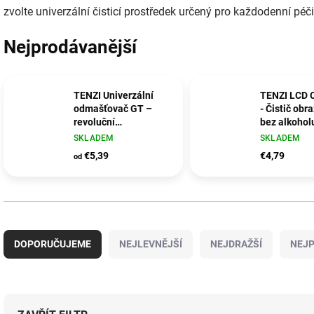
zvolte univerzální čisticí prostředek určený pro každodenní péči
Nejprodávanější
TENZI Univerzální
TENZI LCD 
odmašťovač GT –
- Čistič obr
revoluční
bez alkohol
odmašťovač pro vaši
SKLADEM
SKLADEM
domácnost, garáž i
€5,39
€4,79
od
zahradu
Ř
a
DOPORUČUJEME
NEJLEVNĚJŠÍ
NEJDRAŽŠÍ
NEJP
z
e
n
í