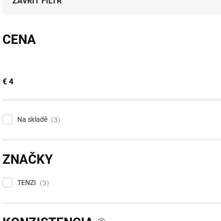
p
ZAVŘÍT FILTR
r
o
d
CENA
u
k
t
ů
€
4
Na skladě
3
ZNAČKY
TENZI
3