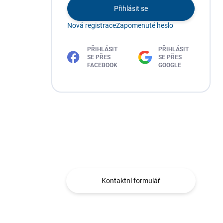
Přihlásit se
Nová registrace
Zapomenuté heslo
PŘIHLÁSIT
PŘIHLÁSIT
SE PŘES
SE PŘES
FACEBOOK
GOOGLE
Máte otázku?
Obraťte se na nás.
Kontaktní formulář