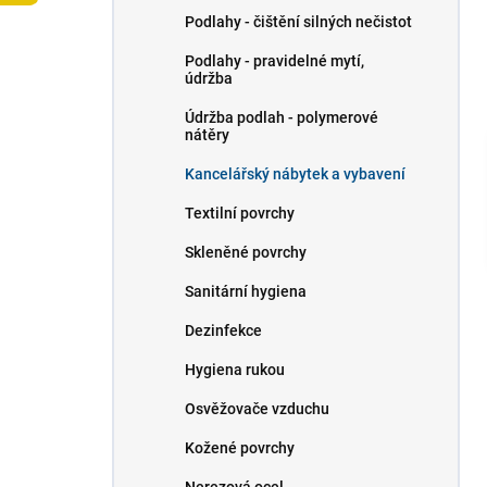
p
Podlahy - čištění silných nečistot
a
n
Podlahy - pravidelné mytí,
údržba
e
l
Údržba podlah - polymerové
nátěry
Kancelářský nábytek a vybavení
Textilní povrchy
Skleněné povrchy
Sanitární hygiena
Dezinfekce
Hygiena rukou
Osvěžovače vzduchu
Kožené povrchy