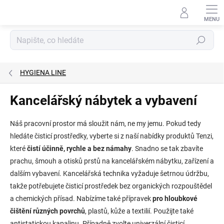
Přejít
na
obsah
Hledat
HYGIENA LINE
Kancelářský nábytek a vybavení
Náš pracovní prostor má sloužit nám, ne my jemu. Pokud tedy
hledáte čisticí prostředky, vyberte si z naší nabídky produktů Tenzi,
které
čistí účinně, rychle a bez námahy
. Snadno se tak zbavíte
prachu, šmouh a otisků prstů na kancelářském nábytku, zařízení a
dalším vybavení. Kancelářská technika vyžaduje šetrnou údržbu,
takže potřebujete čisticí prostředek bez organických rozpouštědel
a chemických přísad. Nabízíme také přípravek
pro hloubkové
čištění různých povrchů
, plastů, kůže a textilií. Použijte také
antistatickou kapalinu. Případně zvolte univerzální čisticí