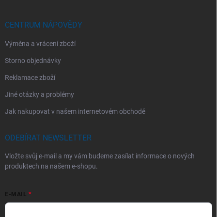
CENTRUM NÁPOVĚDY
Výměna a vrácení zboží
Storno objednávky
Reklamace zboží
Jiné otázky a problémy
Jak nakupovat v našem internetovém obchodě
ODEBÍRAT NEWSLETTER
Vložte svůj e-mail a my vám budeme zasílat informace o nových
produktech na našem e-shopu.
E-MAIL