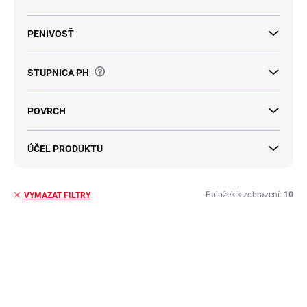
PENIVOSŤ
?
STUPNICA PH
POVRCH
ÚČEL PRODUKTU
Položek k zobrazení:
10
VYMAZAT FILTRY
V
ý
TIP
AKCE
p
TIP
i
s
p