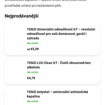
prostředek určený pro každodenní péči.
Nejprodávanější
TENZI Univerzální odmašťovač GT – revoluční
odmašťovač pro vaši domácnost, garáž i
zahradu
SKLADEM
€5,39
od
TENZI LCD Clean GT - Čistič obrazovek bez
alkoholu
SKLADEM
€4,79
TENZI Antystat – univerzální antistatická
kapalina
SKLADEM