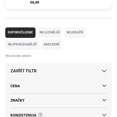
€6,49
Ř
a
DOPORUČUJEME
NEJLEVNĚJŠÍ
NEJDRAŽŠÍ
z
e
NEJPRODÁVANĚJŠÍ
ABECEDNĚ
n
í
10
položek celkem
p
r
ZAVŘÍT FILTR
o
d
u
CENA
k
t
ů
ZNAČKY
?
KONZISTENCIA