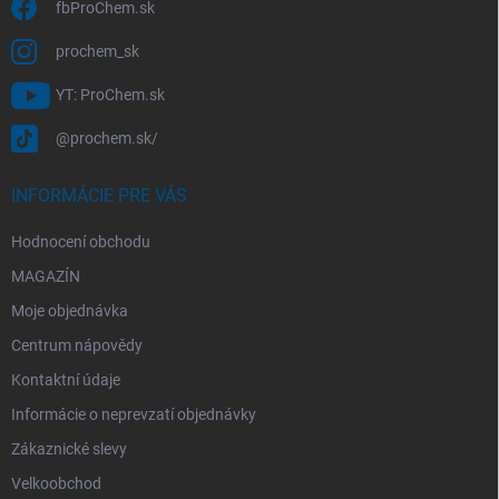
s
fbProChem.sk
u
prochem_sk
YT: ProChem.sk
@prochem.sk/
INFORMÁCIE PRE VÁS
Hodnocení obchodu
MAGAZÍN
Moje objednávka
Centrum nápovědy
Kontaktní údaje
Informácie o neprevzatí objednávky
Zákaznické slevy
Velkoobchod