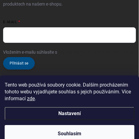
produktech na našem e-shopu.
E-MAIL
Vložením e-mailu súhlasíte s
podmienkami ochrany osobných údajov
Přihlásit se
Tento web používá soubory cookie. Dalším procházením
tohoto webu vyjadřujete souhlas s jejich používáním. Více
informací
zde
.
Nastavení
Copyright 2026
ProChem.sk - Oficiální prodejce značky TENZI
. Všechna
práva vyhrazena.
Zaregistrujte se a nakupujte ještě výhodněji!
Čím více
Souhlasím
nakoupíte, tím vyšší slevu získáte!