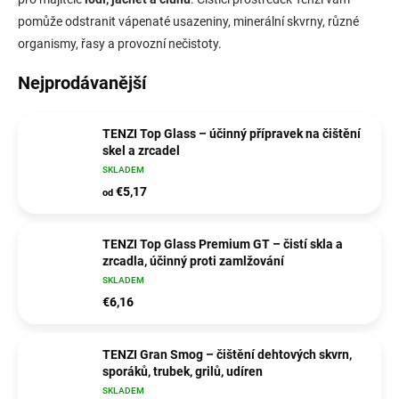
pomůže odstranit vápenaté usazeniny, minerální skvrny, různé
organismy, řasy a provozní nečistoty.
Nejprodávanější
TENZI Top Glass – účinný přípravek na čištění
skel a zrcadel
SKLADEM
€5,17
od
TENZI Top Glass Premium GT – čistí skla a
zrcadla, účinný proti zamlžování
SKLADEM
€6,16
TENZI Gran Smog – čištění dehtových skvrn,
sporáků, trubek, grilů, udíren
SKLADEM