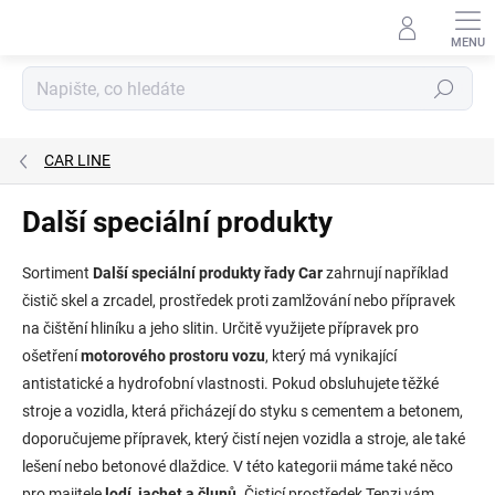
Přejít
na
obsah
Hledat
CAR LINE
Další speciální produkty
Sortiment
Další speciální produkty řady Car
zahrnují například
čistič skel a zrcadel, prostředek proti zamlžování nebo přípravek
na čištění hliníku a jeho slitin. Určitě využijete přípravek pro
ošetření
motorového prostoru vozu
, který má vynikající
antistatické a hydrofobní vlastnosti. Pokud obsluhujete těžké
stroje a vozidla, která přicházejí do styku s cementem a betonem,
doporučujeme přípravek, který čistí nejen vozidla a stroje, ale také
lešení nebo betonové dlaždice. V této kategorii máme také něco
pro majitele
lodí, jachet a člunů
. Čisticí prostředek Tenzi vám