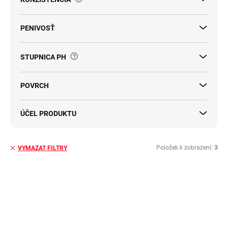
PENIVOSŤ
?
STUPNICA PH
POVRCH
ÚČEL PRODUKTU
Položek k zobrazení:
3
VYMAZAT FILTRY
V
ý
TIP
TIP
p
i
s
p