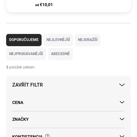
€10,01
od
Ř
a
DOPORUČUJEME
NEJLEVNĚJŠÍ
NEJDRAŽŠÍ
z
e
NEJPRODÁVANĚJŠÍ
ABECEDNĚ
n
í
3
položek celkem
p
r
ZAVŘÍT FILTR
o
d
u
CENA
k
t
ů
ZNAČKY
?
KONZISTENCIA