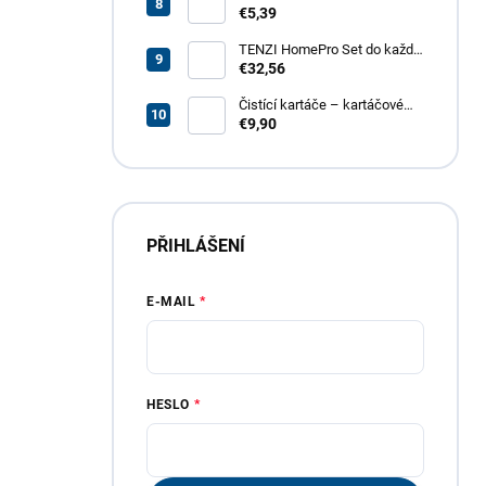
odmašťovač GT – revoluční
€5,39
odmašťovač pro vaši
domácnost, garáž i zahradu
TENZI HomePro Set do každé
domácnosti
€32,56
Čistící kartáče – kartáčové
nástavce do vrtačky, 4 dílná
€9,90
sada
PŘIHLÁŠENÍ
E-MAIL
HESLO