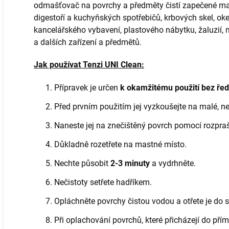
odmašťovač na povrchy a předměty čistí zapečené mastn
digestoří a kuchyňských spotřebičů, krbových skel, oken
kancelářského vybavení, plastového nábytku, žaluzií, 
a dalších zařízení a předmětů.
Jak používat Tenzi UNI Clean:
Přípravek je určen
k okamžitému použití bez řed
Před prvním použitím jej vyzkoušejte na malé, ne
Naneste jej na znečištěný povrch pomocí rozpra
Důkladně rozetřete na mastné místo.
Nechte působit
2-3 minuty
a vydrhněte.
Nečistoty setřete hadříkem.
Opláchněte povrchy čistou vodou a otřete je do s
Při oplachování povrchů, které přicházejí do pří