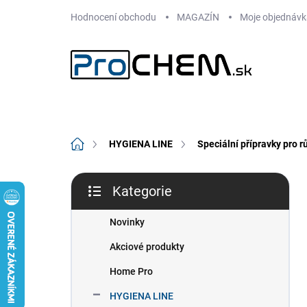
Přejít
Hodnocení obchodu
MAGAZÍN
Moje objednávk
na
obsah
Domů
HYGIENA LINE
Speciální přípravky pro r
P
Kategorie
o
Přeskočit
s
kategorie
t
Novinky
r
Akciové produkty
a
n
Home Pro
n
HYGIENA LINE
í