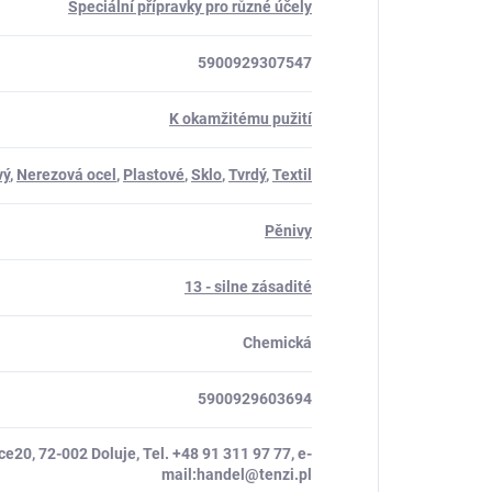
Speciální přípravky pro různé účely
5900929307547
K okamžitému pužití
vý
,
Nerezová ocel
,
Plastové
,
Sklo
,
Tvrdý
,
Textil
Pěnivy
13 - silne zásadité
Chemická
5900929603694
e20, 72-002 Doluje, Tel. +48 91 311 97 77, e-
mail:handel@tenzi.pl