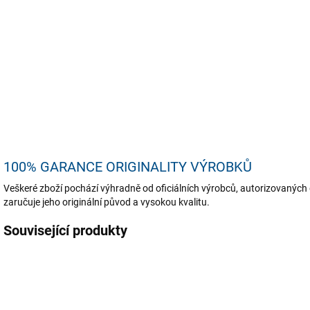
domá
pros
text
DETA
U
100% GARANCE ORIGINALITY VÝROBKŮ
Veškeré zboží pochází výhradně od oficiálních výrobců, autorizovaných 
zaručuje jeho originální původ a vysokou kvalitu.
Související produkty