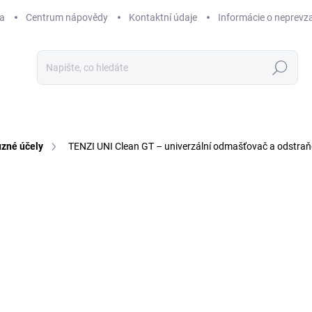
a
Centrum nápovědy
Kontaktní údaje
Informácie o neprevz
Hledat
ůzné účely
TENZI UNI Clean GT – univerzální odmašťovač a odstraň
9 hodnocení
Podrobnosti hodnocení
ZNAČKA:
TENZI
TIP
o
od
Měr
cena
ZVO