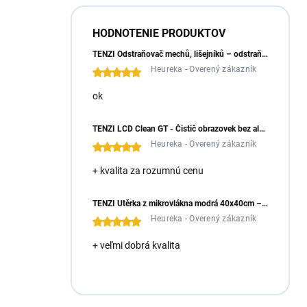
HODNOTENIE PRODUKTOV
TENZI Odstraňovač mechů, lišejníků – odstraňuje mechy a lišejníky ze zámkové dlažby
Heureka - Overený zákazník
ok
TENZI LCD Clean GT - Čistič obrazovek bez alkoholu
Heureka - Overený zákazník
+ kvalita za rozumnú cenu
TENZI Utěrka z mikrovlákna modrá 40x40cm – měkký a všestranný hadřík z mikrovlákna
Heureka - Overený zákazník
+ veľmi dobrá kvalita