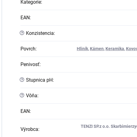
Kategorie
:
EAN
:
?
Konzistencia
:
Povrch
:
Hliník
,
Kámen
,
Keramika
,
Kovo
Penivosť
:
?
Stupnica pH
:
?
Vôňa
:
EAN
:
TENZI SP.z o.o. Skarbimierzyc
Výrobca
: