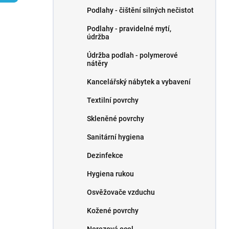
p
Podlahy - čištění silných nečistot
a
n
Podlahy - pravidelné mytí,
údržba
e
l
Údržba podlah - polymerové
nátěry
Kancelářský nábytek a vybavení
Textilní povrchy
Skleněné povrchy
Sanitární hygiena
Dezinfekce
Hygiena rukou
Osvěžovače vzduchu
Kožené povrchy