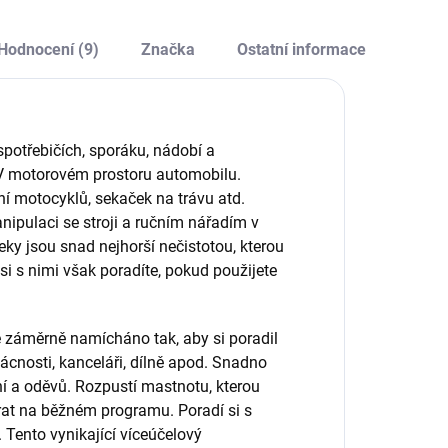
odolnost, citlivost a
ozu.
ochranu před
alergiemi. Vhodné
Hodnocení (9)
Značka
Ostatní informace
pro širokou škálu...
potřebičích, sporáku, nádobí a
í. V motorovém prostoru automobilu.
 motocyklů, sekaček na trávu atd.
anipulaci se stroji a ručním nářadím v
eky jsou snad nejhorší nečistotou, kterou
i s nimi však poradíte, pokud použijete
je záměrně namícháno tak, aby si poradil
ácnosti, kanceláři, dílně apod. Snadno
ní a oděvů. Rozpustí mastnotu, kterou
yprat na běžném programu. Poradí si s
. Tento vynikající víceúčelový