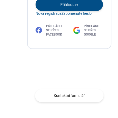
Přihlásit se
Nová registrace
Zapomenuté heslo
PŘIHLÁSIT
PŘIHLÁSIT
SE PŘES
SE PŘES
FACEBOOK
GOOGLE
Máte otázku?
Obraťte se na nás.
Kontaktní formulář