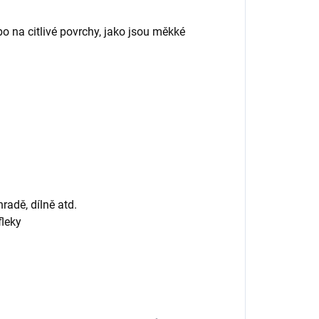
 na citlivé povrchy, jako jsou měkké
radě, dílně atd.
fleky