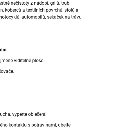
é nečistoty z nádobí, grilů, trub,
, koberců a textilních povrchů, stolů a
motocyklů, automobilů, sekaček na trávu
ění
.
jméně viditelné ploše.
šovače.
ucha, vyperte oblečení.
mého kontaktu s potravinami, dbejte