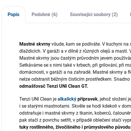
odolnost, citlivost a
mikrovláken, se
v
ochranu před
skládá ze směsi
alergiemi. Vhodné
velmi jemných
Popis
Podobné (6)
Související soubory (2)
pro širokou škálu...
polyesterových (70
%) a
polyamidových (30
%) vláken,...
Mastné skvrny
všude, kam se podíváte. V kuchyni na s
dlaždicích. V garáži a v dílně z různých olejů a mast
Mastné skvrny jsou častým průvodním jevem používání
Setkáváme se s nimi také v krbech, při grilování, při m
domácnosti, v garáži a na zahradě. Mastné skvrny a fl
nelze odstranit běžným čisticím prostředkem. Snadno s
odmašťovač Tenzi UNI Clean GT.
Tenzi UNI Clean je
alkalický
přípravek
, jehož složení 
i se starými mastnotami. Skvěle se hodí kdekoli v dom
odstraňuje i mastné skvrny z tkanin, koberců, čalouně
pak stačí z povrchu setřít, v případě oblečení stačí v
tuky rostlinného, živočišného i průmyslového původu