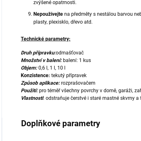
zvýšené opatrnosti.
Nepoužívejte
na předměty s nestálou barvou nebo
plasty, plexisklo, dřevo atd.
Technické parametry:
Druh přípra
vku
:
odmašťovač
Množství v balení:
balení: 1 kus
Objem:
0,6 l,
1 l, 10 l
Konzistence:
tekutý přípravek
Způsob aplikace:
rozprašovačem
Použití:
pro téměř všechny povrchy v domě, garáži, zah
Vlastnosti
: odstraňuje čerstvé i staré mastné skvrny a 
Doplňkové parametry