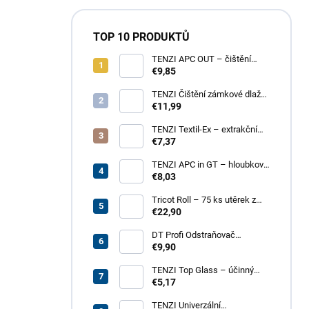
TOP 10 PRODUKTŮ
TENZI APC OUT – čištění
fasád a střech
€9,85
TENZI Čištění zámkové dlažby
1 – pro silné znečištění
€11,99
dlažebních kostek
TENZI Textil-Ex – extrakční
tepování koberců a
€7,37
čalouněného nábytku
TENZI APC in GT – hloubkové
čištění povrchů, plastů, kůže,
€8,03
textilií
Tricot Roll – 75 ks utěrek z
mikrovlákna v roli
€22,90
DT Profi Odstraňovač
vápenných výkvětů - účinné
€9,90
čištění betonových povrchů
TENZI Top Glass – účinný
přípravek na čištění skel a
€5,17
zrcadel
TENZI Univerzální