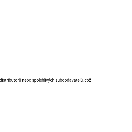
cnosti, garáži, na zahradě, na pracovišti a v relaxačních
torách. Lze jej použít také jako odstraňovač skvrn na
ilních površích.
ILNÍ INFORMACE
ZEPTAT SE
HLÍDAT
ložit
distributorů nebo spolehlivých subdodavatelů, což
AKCE
TIP