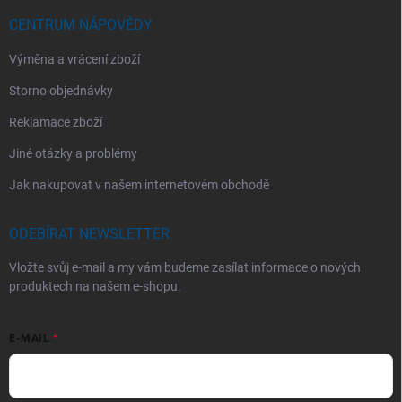
CENTRUM NÁPOVĚDY
Výměna a vrácení zboží
Storno objednávky
Reklamace zboží
Jiné otázky a problémy
Jak nakupovat v našem internetovém obchodě
ODEBÍRAT NEWSLETTER
Vložte svůj e-mail a my vám budeme zasílat informace o nových
produktech na našem e-shopu.
E-MAIL