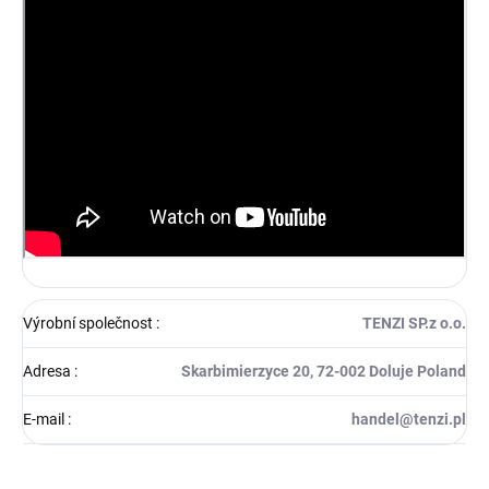
Výrobní společnost
:
TENZI SP.z o.o.
Adresa
:
Skarbimierzyce 20, 72-002 Doluje Poland
E-mail
:
handel@tenzi.pl