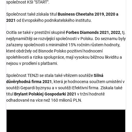
společnost KSI "START".
Společnost také získala titul
Business Cheetahs 2019, 2020 a
2021
od Evropského podnikatelského institutu.
Ocitla se také v prestižní skupině
Forbes Diamonds 2021, 2022,
tj.
nejdynamičtěji se rozvíjející společnosti v Polsku. Do seznamu byly
zařazeny společnosti s minimálně 15% ročním růstem hodnoty,
které obdržely od Bisnode Polsko pozitivní hodnocení
spolehlivosti a rizika spolupráce, mají vysokou běžnou likviditu a
nejsou v prodlení s platbami.
Společnost TENZI se stala také vítězem soutěže
Silná
důvěryhodná firma 2021
, která je hodnocena součtem umístění v
soutěži Gepardi byznysu a v soutěži Efektivní firma. Získala také
titul
Brylant Polskiej Gospodarki 2021
v tržní hodnotě
odhadované na více než 160 milionů PLN.