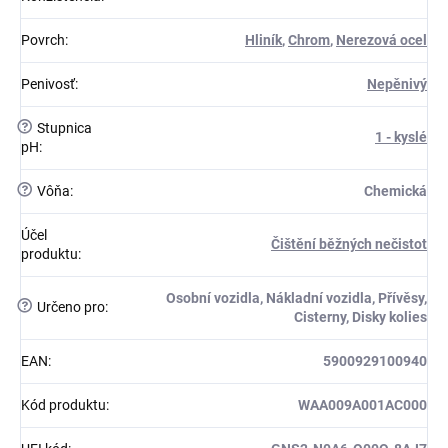
Povrch
:
Hliník
,
Chrom
,
Nerezová ocel
Penivosť
:
Nepěnivý
?
Stupnica
1 - kyslé
pH
:
?
Vôňa
:
Chemická
Účel
Čištění běžných nečistot
produktu
:
Osobní vozidla, Nákladní vozidla, Přívěsy,
?
Určeno pro
:
Cisterny, Disky kolies
EAN
:
5900929100940
Kód produktu
:
WAA009A001AC000