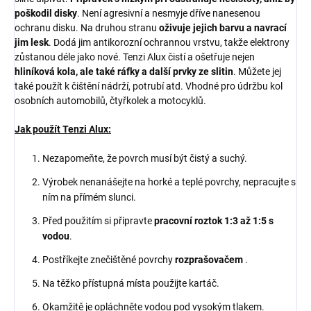
poškodil disky
. Není agresivní a nesmyje dříve nanesenou
ochranu disku. Na druhou stranu
oživuje jejich barvu a navrací
jim lesk
. Dodá jim antikorozní ochrannou vrstvu, takže elektrony
zůstanou déle jako nové. Tenzi Alux čistí a ošetřuje nejen
hliníková kola, ale také ráfky a další prvky ze slitin
. Můžete jej
také použít k čištění nádrží, potrubí atd. Vhodné pro údržbu kol
osobních automobilů, čtyřkolek a motocyklů.
Jak použít Tenzi Alux:
Nezapomeňte, že povrch musí být čistý a suchý.
Výrobek nenanášejte na horké a teplé povrchy, nepracujte s
ním na přímém slunci.
Před použitím si připravte
pracovní roztok 1:3 až 1:5 s
vodou
.
Postříkejte znečištěné povrchy
rozprašovačem
.
Na těžko přístupná místa použijte kartáč.
Okamžitě je opláchněte vodou pod vysokým tlakem.