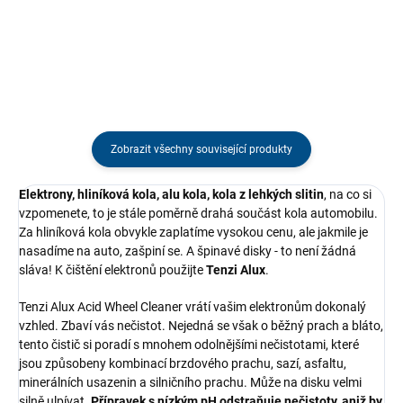
zaručuje odolnost, citlivost a
roztoků. Se zátkou a etiketou.
ochranu před alergiemi. Vhodné
pro širokou škálu...
Zobrazit všechny související produkty
Elektrony, hliníková kola, alu kola, kola z lehkých slitin
, na co si
vzpomenete, to je stále poměrně drahá součást kola automobilu.
Za hliníková kola obvykle zaplatíme vysokou cenu, ale jakmile je
nasadíme na auto, zašpiní se. A špinavé disky - to není žádná
sláva! K čištění elektronů použijte
Tenzi Alux
.
Tenzi Alux Acid Wheel Cleaner vrátí vašim elektronům dokonalý
vzhled. Zbaví vás nečistot. Nejedná se však o běžný prach a bláto,
tento čistič si poradí s mnohem odolnějšími nečistotami, které
jsou způsobeny kombinací brzdového prachu, sazí, asfaltu,
minerálních usazenin a silničního prachu. Může na disku velmi
silně ulpívat.
Přípravek s nízkým pH odstraňuje nečistoty, aniž by