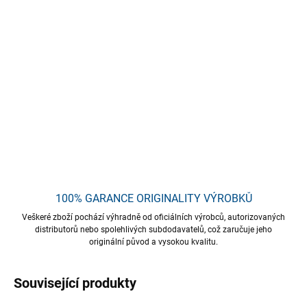
Vysoce účinný koncentrovaný antikorozní prostředek, speciálně
navržený pro účinné čištění silně znečištěných prvků z
hliníkových slitin, lehkých kovů a nerezové oceli. Díky své
pokročilé formuli TENZI ALUX rychle odstraňuje i ty nejodolnější
nečistoty, jako jsou usazeniny na discích kol nebo povlaky na
výfukových troubách, a navrací kovovým povrchům jejich
původní lesk.
DETAILNÍ INFORMACE
ZEPTAT SE
HLÍDAT
Uložit
100% GARANCE ORIGINALITY VÝROBKŮ
Veškeré zboží pochází výhradně od oficiálních výrobců, autorizovaných
distributorů nebo spolehlivých subdodavatelů, což zaručuje jeho
originální původ a vysokou kvalitu.
Související produkty