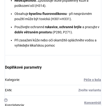
Nebezpečnost
: Způsobuje těžké popáleniny kůže a
poškození očí (H314).
Obsahuje
kyselinu fluorovodíkovou
- při nesprávném
použití může být toxická (H301+H331).
Používejte ochranné
rukavice, ochranné brýle
a pracujte v
dobře větraném prostoru
(P280, P271).
Při zasažení kůže nebo očí okamžitě opláchněte vodou a
vyhledejte lékařskou pomoc
Doplňkové parametry
Kategorie
:
Péče o kola
EAN
:
Zvolte variantu
?
Koncentrát
Konzistencia
: