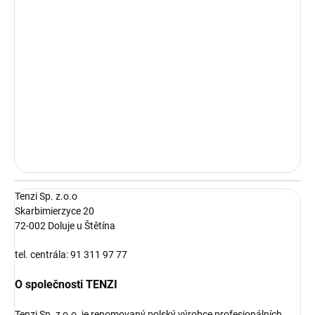
Tenzi Sp. z.o.o
Skarbimierzyce 20
72-002 Doluje u Štětína
tel. centrála: 91 311 97 77
O společnosti TENZI
Tenzi Sp. z o.o. je renomovaný polský výrobce profesionálních