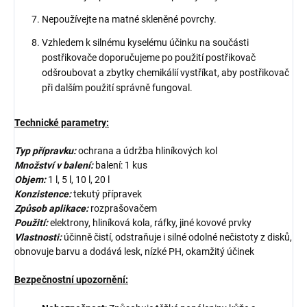
Nepoužívejte na matné skleněné povrchy.
Vzhledem k silnému kyselému účinku na součásti
postřikovače doporučujeme po použití postřikovač
odšroubovat a zbytky chemikálií vystříkat, aby postřikovač
při dalším použití správně fungoval.
Technické parametry:
Typ přípravku:
ochrana a údržba hliníkových kol
Množství v balení:
balení: 1 kus
Objem:
1 l, 5 l, 10 l, 20 l
Konzistence:
tekutý přípravek
Způsob aplikace:
rozprašovačem
Použití:
elektrony, hliníková kola, ráfky, jiné kovové prvky
Vlastnosti:
účinně čistí, odstraňuje i silné odolné nečistoty z disků,
obnovuje barvu a dodává lesk, nízké PH, okamžitý účinek
Bezpečnostní upozornění: