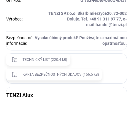
UFI kód
:
GNS2-N0A6-Q00Q-8AJ7
TENZI SP.z o.o. Skarbimierzyce20, 72-002
Výrobca
:
Doluje, Tel. +48 91 311 97 77, e-
mail:handel@tenzi.pl
Bezpečnostné
Vysoko účinný produkt! Používajte s maximálnou
informácie
:
opatrnosťou.
TECHNICKÝ LIST (220.4 kB)
KARTA BEZPEČNOSTNÝCH ÚDAJOV (156.5 kB)
TENZI Alux