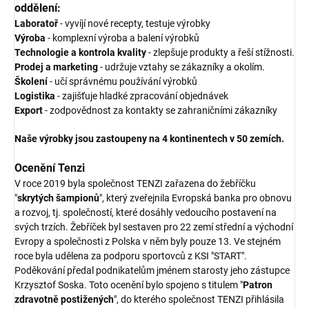
oddělení:
Laboratoř
- vyvíjí nové recepty, testuje výrobky
Výroba
- komplexní výroba a balení výrobků
Technologie a kontrola kvality
- zlepšuje produkty a řeší stížnosti.
Prodej a marketing
- udržuje vztahy se zákazníky a okolím.
Školení
- učí správnému používání výrobků
Logistika
- zajišťuje hladké zpracování objednávek
Export
- zodpovědnost za kontakty se zahraničními zákazníky
Naše výrobky jsou zastoupeny na 4 kontinentech v 50 zemích.
Ocenění Tenzi
V roce 2019 byla společnost TENZI zařazena do žebříčku
"
skrytých šampionů
", který zveřejnila Evropská banka pro obnovu
a rozvoj, tj. společností, které dosáhly vedoucího postavení na
svých trzích. Žebříček byl sestaven pro 22 zemí střední a východní
Evropy a společnosti z Polska v něm byly pouze 13. Ve stejném
roce byla udělena za podporu sportovců z KSI "START".
Poděkování předal podnikatelům jménem starosty jeho zástupce
Krzysztof Soska. Toto ocenění bylo spojeno s titulem "
Patron
zdravotně postižených
", do kterého společnost TENZI přihlásila