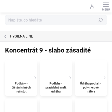
Přejít
na
obsah
Hledat
HYGIENA LINE
Koncentrát 9 - slabo zásadité
Podlahy -
Podlahy -
Údržba podlah -
čištění silných
pravidelné mytí,
polymerové
nečistot
údržba
nátěry