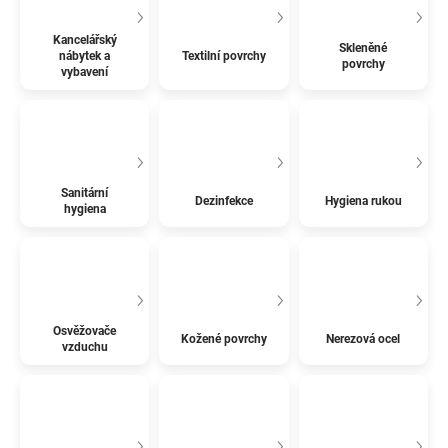
Kancelářský
Skleněné
nábytek a
Textilní povrchy
povrchy
vybavení
Sanitární
Dezinfekce
Hygiena rukou
hygiena
Osvěžovače
Kožené povrchy
Nerezová ocel
vzduchu