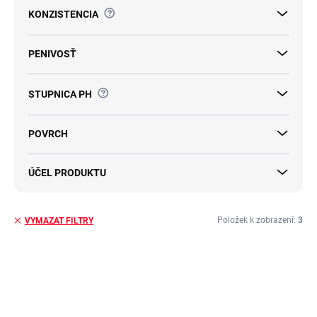
?
KONZISTENCIA
PENIVOSŤ
?
STUPNICA PH
POVRCH
ÚČEL PRODUKTU
Položek k zobrazení:
3
VYMAZAT FILTRY
V
ý
TIP
p
i
s