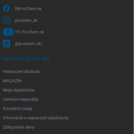
i
s
fbProChem.sk
u
prochem_sk
YT: ProChem.sk
@prochem.sk/
INFORMÁCIE PRE VÁS
Hodnocení obchodu
MAGAZÍN
Moje objednávka
Centrum nápovědy
Kontaktní údaje
Informácie o neprevzatí objednávky
Zákaznické slevy