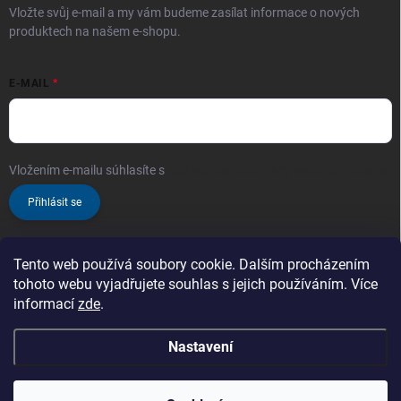
Vložte svůj e-mail a my vám budeme zasílat informace o nových
produktech na našem e-shopu.
E-MAIL
Vložením e-mailu súhlasíte s
podmienkami ochrany osobných údajov
Přihlásit se
Tento web používá soubory cookie. Dalším procházením
tohoto webu vyjadřujete souhlas s jejich používáním. Více
informací
zde
.
Nastavení
Copyright 2026
ProChem.sk - Oficiální prodejce značky TENZI
. Všechna
práva vyhrazena.
Zaregistrujte se a nakupujte ještě výhodněji!
Čím více