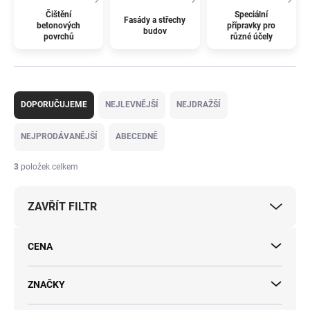
Čištění
Speciální
Fasády a střechy
betonových
přípravky pro
budov
povrchů
různé účely
Ř
a
DOPORUČUJEME
NEJLEVNĚJŠÍ
NEJDRAŽŠÍ
z
e
NEJPRODÁVANĚJŠÍ
ABECEDNĚ
n
í
3
položek celkem
p
r
ZAVŘÍT FILTR
o
d
u
CENA
k
t
ů
ZNAČKY