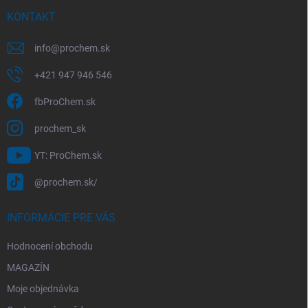
t
v
í
KONTAKT
k
y
v
info
@
prochem.sk
ý
p
+421 947 946 546
i
s
fbProChem.sk
u
prochem_sk
YT: ProChem.sk
@prochem.sk/
INFORMÁCIE PRE VÁS
Hodnocení obchodu
MAGAZÍN
Moje objednávka