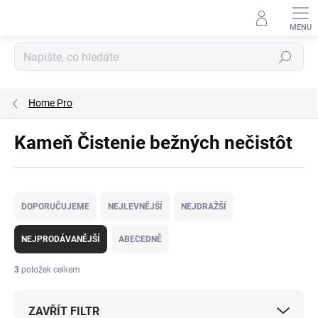
Přejít
na
obsah
Hledat
Home Pro
Kameň Čistenie bežných nečistôt
Ř
a
DOPORUČUJEME
NEJLEVNĚJŠÍ
NEJDRAŽŠÍ
z
e
NEJPRODÁVANĚJŠÍ
ABECEDNĚ
n
í
3
položek celkem
p
r
ZAVŘÍT FILTR
o