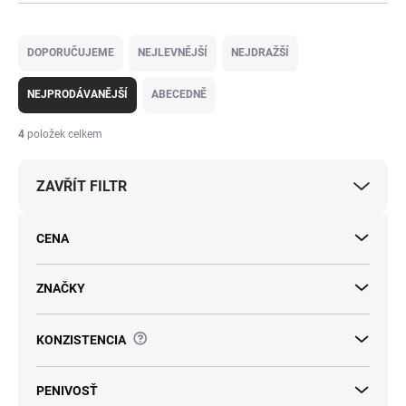
Ř
a
DOPORUČUJEME
NEJLEVNĚJŠÍ
NEJDRAŽŠÍ
z
e
NEJPRODÁVANĚJŠÍ
ABECEDNĚ
n
í
4
položek celkem
p
r
ZAVŘÍT FILTR
o
d
u
CENA
k
t
ů
ZNAČKY
?
KONZISTENCIA
PENIVOSŤ