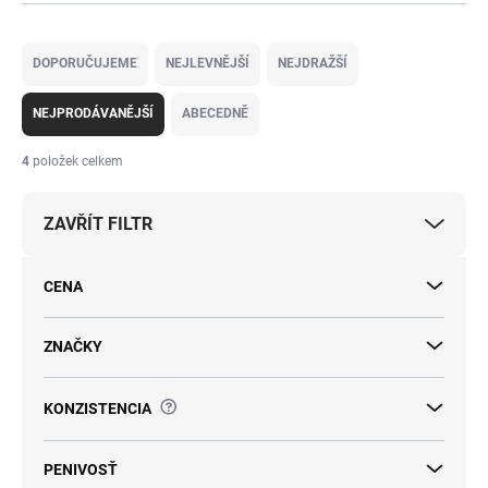
Ř
a
DOPORUČUJEME
NEJLEVNĚJŠÍ
NEJDRAŽŠÍ
z
e
NEJPRODÁVANĚJŠÍ
ABECEDNĚ
n
í
4
položek celkem
p
r
ZAVŘÍT FILTR
o
d
u
CENA
k
t
ů
ZNAČKY
?
KONZISTENCIA
PENIVOSŤ