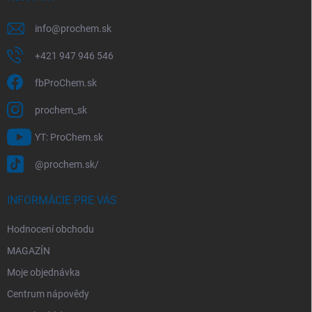
k
y
v
info
@
prochem.sk
ý
p
+421 947 946 546
i
s
fbProChem.sk
u
prochem_sk
YT: ProChem.sk
@prochem.sk/
INFORMÁCIE PRE VÁS
Hodnocení obchodu
MAGAZÍN
Moje objednávka
Centrum nápovědy