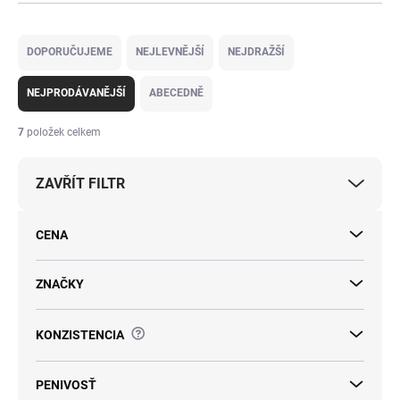
Ř
a
DOPORUČUJEME
NEJLEVNĚJŠÍ
NEJDRAŽŠÍ
z
e
NEJPRODÁVANĚJŠÍ
ABECEDNĚ
n
í
7
položek celkem
p
r
ZAVŘÍT FILTR
o
d
u
CENA
k
t
ů
ZNAČKY
?
KONZISTENCIA
PENIVOSŤ